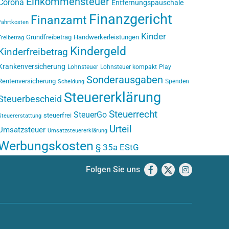
Einkommensteuer
Corona
Entfernungspauschale
Finanzgericht
Finanzamt
Fahrtkosten
Kinder
Grundfreibetrag
Handwerkerleistungen
Freibetrag
Kindergeld
Kinderfreibetrag
Krankenversicherung
Lohnsteuer
Lohnsteuer kompakt
Play
Sonderausgaben
Rentenversicherung
Spenden
Scheidung
Steuererklärung
Steuerbescheid
Steuerrecht
SteuerGo
steuerfrei
Steuererstattung
Urteil
Umsatzsteuer
Umsatzsteuererklärung
Werbungskosten
§ 35a EStG
Folgen Sie uns
Facebook
X
Instagram