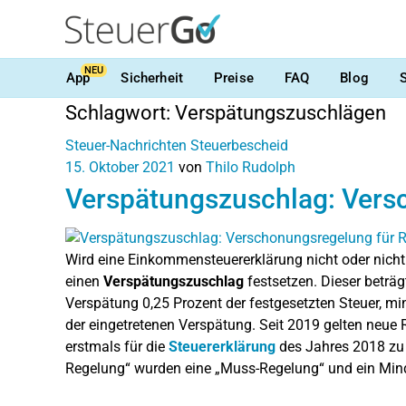
NEU
App
Sicherheit
Preise
FAQ
Blog
Schlagwort:
Verspätungszuschlägen
Steuer-Nachrichten
Steuerbescheid
15. Oktober 2021
von
Thilo Rudolph
Verspätungszuschlag: Vers
Wird eine Einkommensteuererklärung nicht oder nicht
einen
Verspätungszuschlag
festsetzen. Dieser beträ
Verspätung 0,25 Prozent der festgesetzten Steuer, m
der eingetretenen Verspätung. Seit 2019 gelten neue
erstmals für die
Steuererklärung
des Jahres 2018 zu 
Regelung“ wurden eine „Muss-Regelung“ und ein Mind