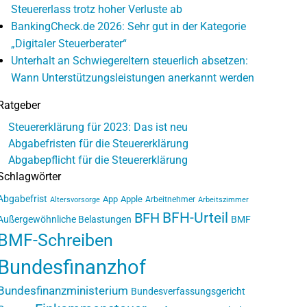
Steuererlass trotz hoher Verluste ab
BankingCheck.de 2026: Sehr gut in der Kategorie
„Digitaler Steuerberater“
Unterhalt an Schwiegereltern steuerlich absetzen:
Wann Unterstützungsleistungen anerkannt werden
Ratgeber
Steuererklärung für 2023: Das ist neu
Abgabefristen für die Steuererklärung
Abgabepflicht für die Steuererklärung
Schlagwörter
Abgabefrist
App
Apple
Arbeitnehmer
Altersvorsorge
Arbeitszimmer
BFH-Urteil
BFH
Außergewöhnliche Belastungen
BMF
BMF-Schreiben
Bundesfinanzhof
Bundesfinanzministerium
Bundesverfassungsgericht