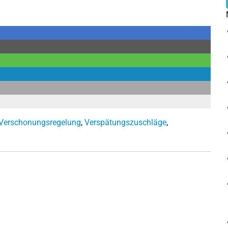
Verschonungsregelung
,
Verspätungszuschläge
,