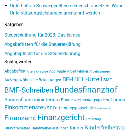
Unterhalt an Schwiegereltern steuerlich absetzen: Wann
Unterstützungsleistungen anerkannt werden
Ratgeber
Steuererklärung für 2023: Das ist neu
Abgabefristen für die Steuererklärung
Abgabepflicht für die Steuererklärung
Schlagwörter
Abgabefrist
App
Apple
Arbeitnehmer
Altersvorsorge
Arbeitszimmer
BFH-Urteil
BFH
Außergewöhnliche Belastungen
BMF
Bundesfinanzhof
BMF-Schreiben
Bundesfinanzministerium
Corona
Bundesverfassungsgericht
Einkommensteuer
Entfernungspauschale
Fahrtkosten
Finanzgericht
Finanzamt
Freibetrag
Kinderfreibetrag
Kinder
Grundfreibetrag
Handwerkerleistungen