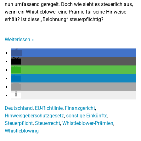
nun umfassend geregelt. Doch wie sieht es steuerlich aus,
wenn ein Whistleblower eine Prämie für seine Hinweise
erhält? Ist diese „Belohnung“ steuerpflichtig?
Weiterlesen
»
Deutschland
,
EU-Richtlinie
,
Finanzgericht
,
Hinweisgeberschutzgesetz
,
sonstige Einkünfte
,
Steuerpflicht
,
Steuerrecht
,
Whistleblower-Prämien
,
Whistleblowing