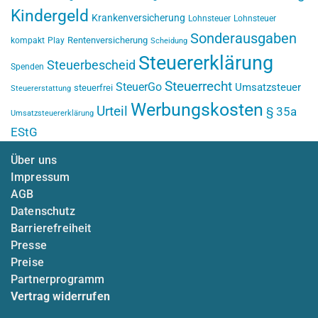
Kindergeld
Krankenversicherung
Lohnsteuer
Lohnsteuer
Sonderausgaben
Rentenversicherung
kompakt
Play
Scheidung
Steuererklärung
Steuerbescheid
Spenden
Steuerrecht
SteuerGo
Umsatzsteuer
steuerfrei
Steuererstattung
Werbungskosten
Urteil
§ 35a
Umsatzsteuererklärung
EStG
Über uns
Impressum
AGB
Datenschutz
Barrierefreiheit
Presse
Preise
Partnerprogramm
Vertrag widerrufen