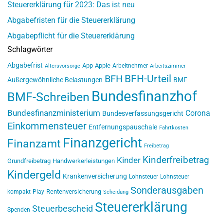
Steuererklärung für 2023: Das ist neu
Abgabefristen für die Steuererklärung
Abgabepflicht für die Steuererklärung
Schlagwörter
Abgabefrist
App
Apple
Arbeitnehmer
Altersvorsorge
Arbeitszimmer
BFH-Urteil
BFH
Außergewöhnliche Belastungen
BMF
Bundesfinanzhof
BMF-Schreiben
Bundesfinanzministerium
Corona
Bundesverfassungsgericht
Einkommensteuer
Entfernungspauschale
Fahrtkosten
Finanzgericht
Finanzamt
Freibetrag
Kinderfreibetrag
Kinder
Grundfreibetrag
Handwerkerleistungen
Kindergeld
Krankenversicherung
Lohnsteuer
Lohnsteuer
Sonderausgaben
Rentenversicherung
kompakt
Play
Scheidung
Steuererklärung
Steuerbescheid
Spenden