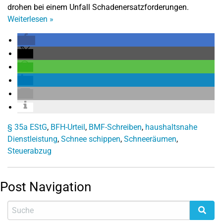
drohen bei einem Unfall Schadenersatzforderungen.
Weiterlesen
»
§ 35a EStG
,
BFH-Urteil
,
BMF-Schreiben
,
haushaltsnahe
Dienstleistung
,
Schnee schippen
,
Schneeräumen
,
Steuerabzug
Post Navigation