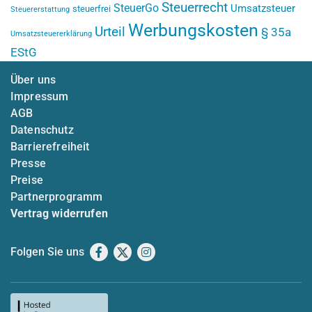
Steuerrecht
SteuerGo
Umsatzsteuer
steuerfrei
Steuererstattung
Werbungskosten
Urteil
§ 35a
Umsatzsteuererklärung
EStG
Über uns
Impressum
AGB
Datenschutz
Barrierefreiheit
Presse
Preise
Partnerprogramm
Vertrag widerrufen
Folgen Sie uns
Facebook
X
Instagram