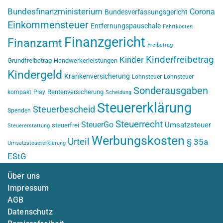
Bundesfinanzministerium
Corona
Bundesverfassungsgericht
Einkommensteuer
Entfernungspauschale
Fahrtkosten
Finanzgericht
Finanzamt
Freibetrag
Kinderfreibetrag
Kinder
Grundfreibetrag
Handwerkerleistungen
Kindergeld
Krankenversicherung
Lohnsteuer
Lohnsteuer
Sonderausgaben
Rentenversicherung
kompakt
Play
Scheidung
Steuererklärung
Steuerbescheid
Spenden
Steuerrecht
SteuerGo
Umsatzsteuer
steuerfrei
Steuererstattung
Werbungskosten
Urteil
§ 35a
Umsatzsteuererklärung
EStG
Über uns
Impressum
AGB
Datenschutz