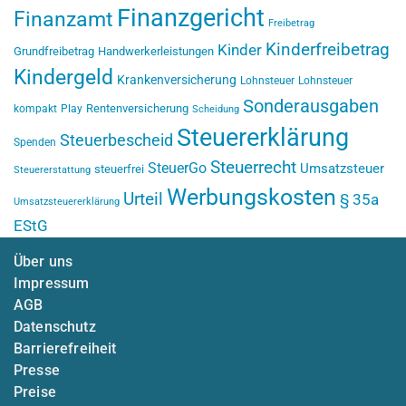
Finanzgericht
Finanzamt
Freibetrag
Kinderfreibetrag
Kinder
Grundfreibetrag
Handwerkerleistungen
Kindergeld
Krankenversicherung
Lohnsteuer
Lohnsteuer
Sonderausgaben
Rentenversicherung
kompakt
Play
Scheidung
Steuererklärung
Steuerbescheid
Spenden
Steuerrecht
SteuerGo
Umsatzsteuer
steuerfrei
Steuererstattung
Werbungskosten
Urteil
§ 35a
Umsatzsteuererklärung
EStG
Über uns
Impressum
AGB
Datenschutz
Barrierefreiheit
Presse
Preise