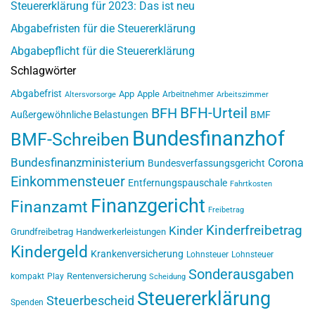
Steuererklärung für 2023: Das ist neu
Abgabefristen für die Steuererklärung
Abgabepflicht für die Steuererklärung
Schlagwörter
Abgabefrist
App
Apple
Arbeitnehmer
Altersvorsorge
Arbeitszimmer
BFH-Urteil
BFH
Außergewöhnliche Belastungen
BMF
Bundesfinanzhof
BMF-Schreiben
Bundesfinanzministerium
Corona
Bundesverfassungsgericht
Einkommensteuer
Entfernungspauschale
Fahrtkosten
Finanzgericht
Finanzamt
Freibetrag
Kinderfreibetrag
Kinder
Grundfreibetrag
Handwerkerleistungen
Kindergeld
Krankenversicherung
Lohnsteuer
Lohnsteuer
Sonderausgaben
Rentenversicherung
kompakt
Play
Scheidung
Steuererklärung
Steuerbescheid
Spenden