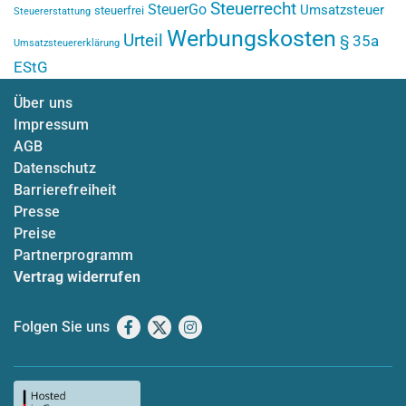
Steuerrecht
SteuerGo
Umsatzsteuer
steuerfrei
Steuererstattung
Werbungskosten
Urteil
§ 35a
Umsatzsteuererklärung
EStG
Über uns
Impressum
AGB
Datenschutz
Barrierefreiheit
Presse
Preise
Partnerprogramm
Vertrag widerrufen
Folgen Sie uns
Facebook
X
Instagram