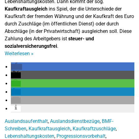
Lebenshaltungskosten. Dann kommt der sog.
Kaufkraftausgleich
ins Spiel, der die Unterschiede der
Kaufkraft der fremden Währung und der Kaufkraft des Euro
durch Zuschläge (im öffentlichen Dienst) oder durch
Abschläge (in der Privatwirtschaft) ausgleichen soll. Diese
Zahlung des Arbeitgebers ist
steuer- und
sozialversicherungsfrei
.
Weiterlesen
»
Auslandsaufenthalt
,
Auslandsdienstbezüge
,
BMF-
Schreiben
,
Kaufkraftausgleich
,
Kaufkraftzuschläge
,
Lebenshaltungskosten
,
Progressionsvorbehalt
,