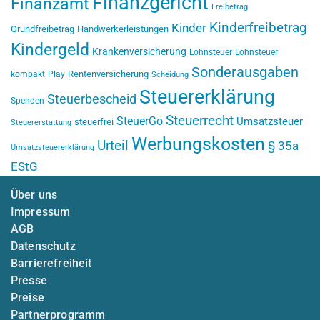
Finanzgericht
Finanzamt
Freibetrag
Kinderfreibetrag
Kinder
Grundfreibetrag
Handwerkerleistungen
Kindergeld
Krankenversicherung
Lohnsteuer
Lohnsteuer
Sonderausgaben
Rentenversicherung
kompakt
Play
Scheidung
Steuererklärung
Steuerbescheid
Spenden
Steuerrecht
SteuerGo
Umsatzsteuer
steuerfrei
Steuererstattung
Werbungskosten
Urteil
§ 35a
Umsatzsteuererklärung
EStG
Über uns
Impressum
AGB
Datenschutz
Barrierefreiheit
Presse
Preise
Partnerprogramm