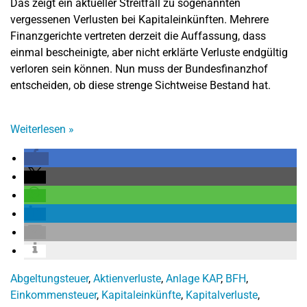
Das zeigt ein aktueller Streitfall zu sogenannten
vergessenen Verlusten bei Kapitaleinkünften. Mehrere
Finanzgerichte vertreten derzeit die Auffassung, dass
einmal bescheinigte, aber nicht erklärte Verluste endgültig
verloren sein können. Nun muss der Bundesfinanzhof
entscheiden, ob diese strenge Sichtweise Bestand hat.
Weiterlesen
»
Abgeltungsteuer
,
Aktienverluste
,
Anlage KAP
,
BFH
,
Einkommensteuer
,
Kapitaleinkünfte
,
Kapitalverluste
,