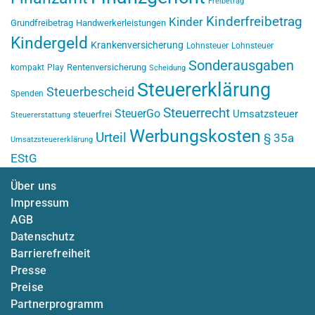
Freibetrag
Kinderfreibetrag
Kinder
Grundfreibetrag
Handwerkerleistungen
Kindergeld
Krankenversicherung
Lohnsteuer
Lohnsteuer
Sonderausgaben
Rentenversicherung
kompakt
Play
Scheidung
Steuererklärung
Steuerbescheid
Spenden
Steuerrecht
SteuerGo
Umsatzsteuer
steuerfrei
Steuererstattung
Werbungskosten
Urteil
§ 35a
Umsatzsteuererklärung
EStG
Über uns
Impressum
AGB
Datenschutz
Barrierefreiheit
Presse
Preise
Partnerprogramm