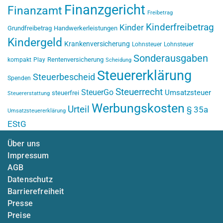
Finanzgericht
Finanzamt
Freibetrag
Kinderfreibetrag
Kinder
Grundfreibetrag
Handwerkerleistungen
Kindergeld
Krankenversicherung
Lohnsteuer
Lohnsteuer
Sonderausgaben
Rentenversicherung
kompakt
Play
Scheidung
Steuererklärung
Steuerbescheid
Spenden
Steuerrecht
SteuerGo
Umsatzsteuer
steuerfrei
Steuererstattung
Werbungskosten
Urteil
§ 35a
Umsatzsteuererklärung
EStG
Über uns
Impressum
AGB
Datenschutz
Barrierefreiheit
Presse
Preise