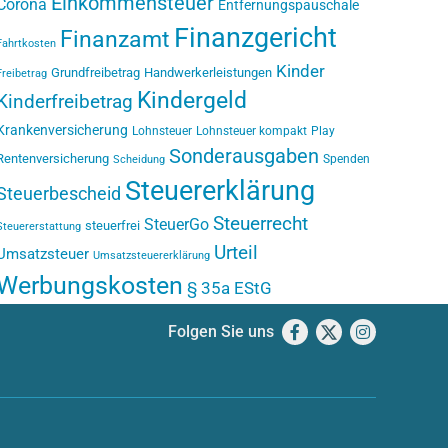
Einkommensteuer
Corona
Entfernungspauschale
Finanzgericht
Finanzamt
Fahrtkosten
Kinder
Grundfreibetrag
Handwerkerleistungen
Freibetrag
Kindergeld
Kinderfreibetrag
Krankenversicherung
Lohnsteuer
Lohnsteuer kompakt
Play
Sonderausgaben
Rentenversicherung
Spenden
Scheidung
Steuererklärung
Steuerbescheid
Steuerrecht
SteuerGo
steuerfrei
Steuererstattung
Urteil
Umsatzsteuer
Umsatzsteuererklärung
Werbungskosten
§ 35a EStG
Folgen Sie uns
Facebook
X
Instagram