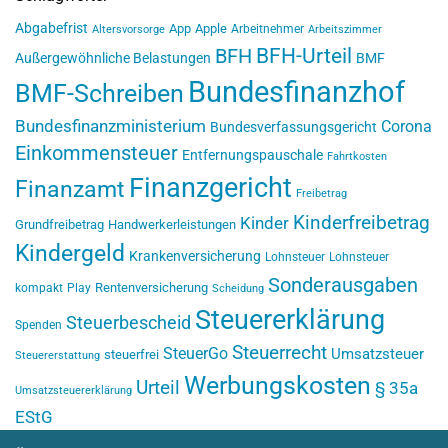
Abgabefrist
App
Apple
Arbeitnehmer
Altersvorsorge
Arbeitszimmer
BFH-Urteil
BFH
Außergewöhnliche Belastungen
BMF
Bundesfinanzhof
BMF-Schreiben
Bundesfinanzministerium
Corona
Bundesverfassungsgericht
Einkommensteuer
Entfernungspauschale
Fahrtkosten
Finanzgericht
Finanzamt
Freibetrag
Kinderfreibetrag
Kinder
Grundfreibetrag
Handwerkerleistungen
Kindergeld
Krankenversicherung
Lohnsteuer
Lohnsteuer
Sonderausgaben
Rentenversicherung
kompakt
Play
Scheidung
Steuererklärung
Steuerbescheid
Spenden
Steuerrecht
SteuerGo
Umsatzsteuer
steuerfrei
Steuererstattung
Werbungskosten
Urteil
§ 35a
Umsatzsteuererklärung
EStG