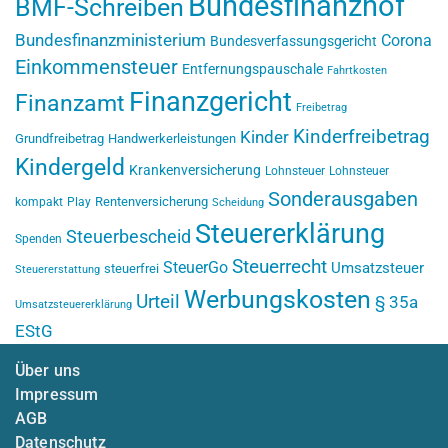
Bundesfinanzhof
BMF-Schreiben
Bundesfinanzministerium
Corona
Bundesverfassungsgericht
Einkommensteuer
Entfernungspauschale
Fahrtkosten
Finanzgericht
Finanzamt
Freibetrag
Kinderfreibetrag
Kinder
Grundfreibetrag
Handwerkerleistungen
Kindergeld
Krankenversicherung
Lohnsteuer
Lohnsteuer
Sonderausgaben
Rentenversicherung
kompakt
Play
Scheidung
Steuererklärung
Steuerbescheid
Spenden
Steuerrecht
SteuerGo
Umsatzsteuer
steuerfrei
Steuererstattung
Werbungskosten
Urteil
§ 35a
Umsatzsteuererklärung
EStG
Über uns
Impressum
AGB
Datenschutz