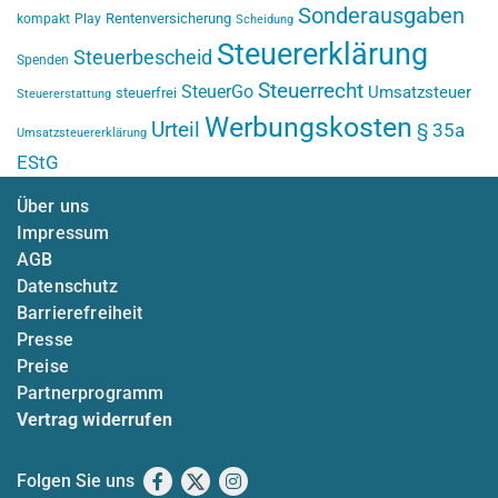
Sonderausgaben
Rentenversicherung
kompakt
Play
Scheidung
Steuererklärung
Steuerbescheid
Spenden
Steuerrecht
SteuerGo
Umsatzsteuer
steuerfrei
Steuererstattung
Werbungskosten
Urteil
§ 35a
Umsatzsteuererklärung
EStG
Über uns
Impressum
AGB
Datenschutz
Barrierefreiheit
Presse
Preise
Partnerprogramm
Vertrag widerrufen
Folgen Sie uns
Facebook
X
Instagram