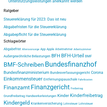
Unterstützungsleistungen anerkannt werden
Ratgeber
Steuererklärung für 2023: Das ist neu
Abgabefristen für die Steuererklärung
Abgabepflicht für die Steuererklärung
Schlagwörter
Abgabefrist
App
Apple
Arbeitnehmer
Altersvorsorge
Arbeitszimmer
BFH-Urteil
BFH
Außergewöhnliche Belastungen
BMF
Bundesfinanzhof
BMF-Schreiben
Bundesfinanzministerium
Corona
Bundesverfassungsgericht
Einkommensteuer
Entfernungspauschale
Fahrtkosten
Finanzgericht
Finanzamt
Freibetrag
Kinderfreibetrag
Kinder
Grundfreibetrag
Handwerkerleistungen
Kindergeld
Krankenversicherung
Lohnsteuer
Lohnsteuer