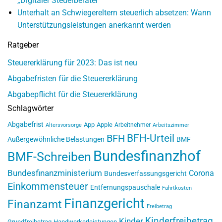
„Digitaler Steuerberater“
Unterhalt an Schwiegereltern steuerlich absetzen: Wann
Unterstützungsleistungen anerkannt werden
Ratgeber
Steuererklärung für 2023: Das ist neu
Abgabefristen für die Steuererklärung
Abgabepflicht für die Steuererklärung
Schlagwörter
Abgabefrist
App
Apple
Arbeitnehmer
Altersvorsorge
Arbeitszimmer
BFH-Urteil
BFH
Außergewöhnliche Belastungen
BMF
Bundesfinanzhof
BMF-Schreiben
Bundesfinanzministerium
Corona
Bundesverfassungsgericht
Einkommensteuer
Entfernungspauschale
Fahrtkosten
Finanzgericht
Finanzamt
Freibetrag
Kinderfreibetrag
Kinder
Grundfreibetrag
Handwerkerleistungen