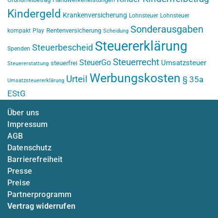
Kindergeld
Krankenversicherung
Lohnsteuer
Lohnsteuer
Sonderausgaben
Rentenversicherung
kompakt
Play
Scheidung
Steuererklärung
Steuerbescheid
Spenden
Steuerrecht
SteuerGo
Umsatzsteuer
steuerfrei
Steuererstattung
Werbungskosten
Urteil
§ 35a
Umsatzsteuererklärung
EStG
Über uns
Impressum
AGB
Datenschutz
Barrierefreiheit
Presse
Preise
Partnerprogramm
Vertrag widerrufen