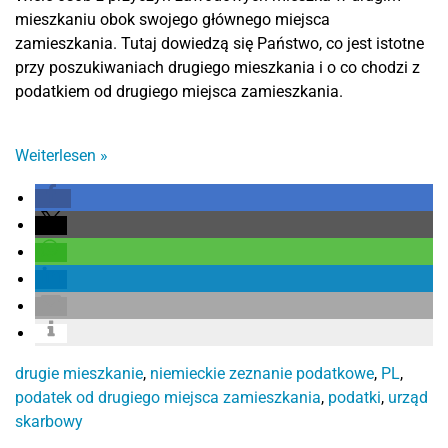
mieszkaniu obok swojego głównego miejsca
zamieszkania. Tutaj dowiedzą się Państwo, co jest istotne
przy poszukiwaniach drugiego mieszkania i o co chodzi z
podatkiem od drugiego miejsca zamieszkania.
Weiterlesen
»
drugie mieszkanie
,
niemieckie zeznanie podatkowe
,
PL
,
podatek od drugiego miejsca zamieszkania
,
podatki
,
urząd
skarbowy