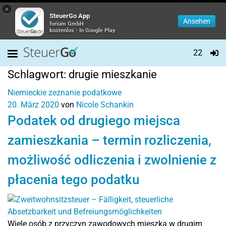
×
SteuerGo App
Ansehen
forium GmbH
kostenlos - In Google Play
22
Schlagwort:
drugie mieszkanie
Niemieckie zeznanie podatkowe
20. März 2020
von
Nicole Schankin
Podatek od drugiego miejsca
zamieszkania – termin rozliczenia,
możliwość odliczenia i zwolnienie z
płacenia tego podatku
Wiele osób z przyczyn zawodowych mieszka w drugim