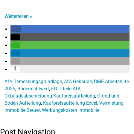
Weiterlesen
»
AfA Bemessungsgrundlage
,
AfA Gebäude
,
BMF Arbeitshilfe
2025
,
Bodenrichtwert
,
FG Urteile AfA
,
Gebäudeabschreibung Kaufpreisaufteilung
,
Grund und
Boden Aufteilung
,
Kaufpreisaufteilung Excel
,
Vermietung
Immobilie Steuer
,
Werbungskosten Immobilie
Post Navigation