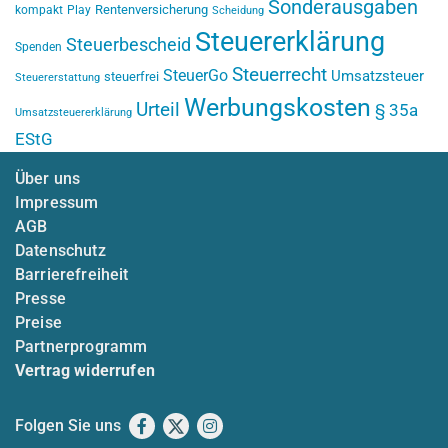
Sonderausgaben
Rentenversicherung
kompakt
Play
Scheidung
Steuererklärung
Steuerbescheid
Spenden
Steuerrecht
SteuerGo
Umsatzsteuer
steuerfrei
Steuererstattung
Werbungskosten
Urteil
§ 35a
Umsatzsteuererklärung
EStG
Über uns
Impressum
AGB
Datenschutz
Barrierefreiheit
Presse
Preise
Partnerprogramm
Vertrag widerrufen
Folgen Sie uns
Facebook
X
Instagram