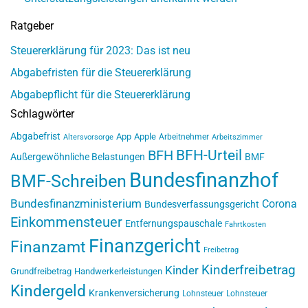
Ratgeber
Steuererklärung für 2023: Das ist neu
Abgabefristen für die Steuererklärung
Abgabepflicht für die Steuererklärung
Schlagwörter
Abgabefrist
App
Apple
Arbeitnehmer
Altersvorsorge
Arbeitszimmer
BFH-Urteil
BFH
Außergewöhnliche Belastungen
BMF
Bundesfinanzhof
BMF-Schreiben
Bundesfinanzministerium
Corona
Bundesverfassungsgericht
Einkommensteuer
Entfernungspauschale
Fahrtkosten
Finanzgericht
Finanzamt
Freibetrag
Kinderfreibetrag
Kinder
Grundfreibetrag
Handwerkerleistungen
Kindergeld
Krankenversicherung
Lohnsteuer
Lohnsteuer