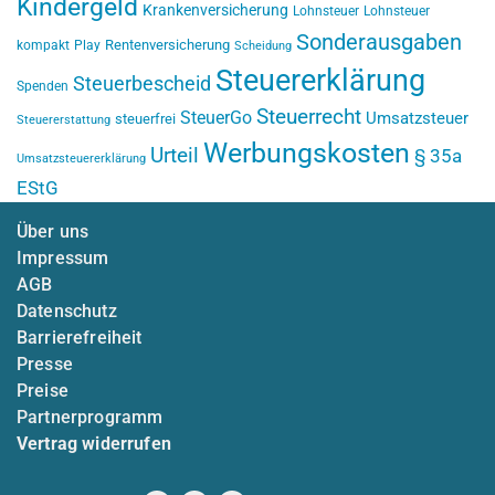
Kindergeld
Krankenversicherung
Lohnsteuer
Lohnsteuer
Sonderausgaben
Rentenversicherung
kompakt
Play
Scheidung
Steuererklärung
Steuerbescheid
Spenden
Steuerrecht
SteuerGo
Umsatzsteuer
steuerfrei
Steuererstattung
Werbungskosten
Urteil
§ 35a
Umsatzsteuererklärung
EStG
Über uns
Impressum
AGB
Datenschutz
Barrierefreiheit
Presse
Preise
Partnerprogramm
Vertrag widerrufen