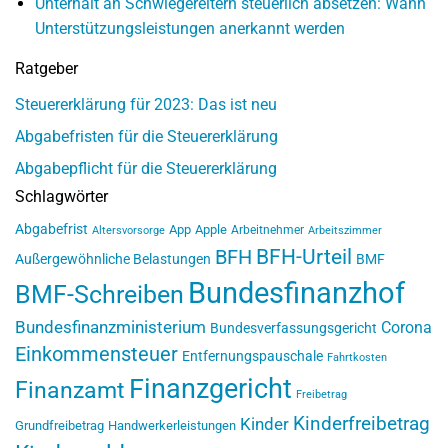
Unterhalt an Schwiegereltern steuerlich absetzen: Wann
Unterstützungsleistungen anerkannt werden
Ratgeber
Steuererklärung für 2023: Das ist neu
Abgabefristen für die Steuererklärung
Abgabepflicht für die Steuererklärung
Schlagwörter
Abgabefrist
App
Apple
Arbeitnehmer
Altersvorsorge
Arbeitszimmer
BFH-Urteil
BFH
Außergewöhnliche Belastungen
BMF
Bundesfinanzhof
BMF-Schreiben
Bundesfinanzministerium
Corona
Bundesverfassungsgericht
Einkommensteuer
Entfernungspauschale
Fahrtkosten
Finanzgericht
Finanzamt
Freibetrag
Kinderfreibetrag
Kinder
Grundfreibetrag
Handwerkerleistungen