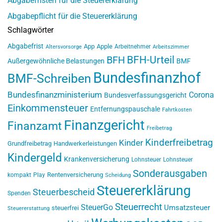
Abgabefristen für die Steuererklärung
Abgabepflicht für die Steuererklärung
Schlagwörter
Abgabefrist
App
Apple
Arbeitnehmer
Altersvorsorge
Arbeitszimmer
BFH-Urteil
BFH
Außergewöhnliche Belastungen
BMF
Bundesfinanzhof
BMF-Schreiben
Bundesfinanzministerium
Corona
Bundesverfassungsgericht
Einkommensteuer
Entfernungspauschale
Fahrtkosten
Finanzgericht
Finanzamt
Freibetrag
Kinderfreibetrag
Kinder
Grundfreibetrag
Handwerkerleistungen
Kindergeld
Krankenversicherung
Lohnsteuer
Lohnsteuer
Sonderausgaben
Rentenversicherung
kompakt
Play
Scheidung
Steuererklärung
Steuerbescheid
Spenden
Steuerrecht
SteuerGo
Umsatzsteuer
steuerfrei
Steuererstattung