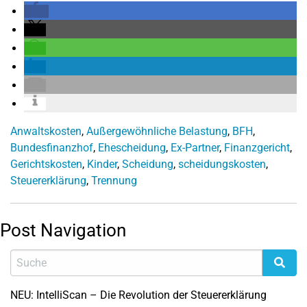
Anwaltskosten
,
Außergewöhnliche Belastung
,
BFH
,
Bundesfinanzhof
,
Ehescheidung
,
Ex-Partner
,
Finanzgericht
,
Gerichtskosten
,
Kinder
,
Scheidung
,
scheidungskosten
,
Steuererklärung
,
Trennung
Post Navigation
NEU: IntelliScan – Die Revolution der Steuererklärung