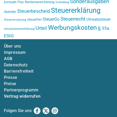
Sonderausgaben
Rentenversicherung
kompakt
Play
Scheidung
Steuererklärung
Steuerbescheid
Spenden
Steuerrecht
SteuerGo
Umsatzsteuer
steuerfrei
Steuererstattung
Werbungskosten
Urteil
§ 35a
Umsatzsteuererklärung
EStG
Über uns
Impressum
AGB
Datenschutz
Barrierefreiheit
Presse
Preise
Partnerprogramm
Vertrag widerrufen
Folgen Sie uns
Facebook
X
Instagram