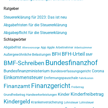
Ratgeber
Steuererklärung für 2023: Das ist neu
Abgabefristen für die Steuererklärung
Abgabepflicht für die Steuererklärung
Schlagwörter
Abgabefrist
App
Apple
Arbeitnehmer
Altersvorsorge
Arbeitszimmer
BFH-Urteil
BFH
Außergewöhnliche Belastungen
BMF
Bundesfinanzhof
BMF-Schreiben
Bundesfinanzministerium
Corona
Bundesverfassungsgericht
Einkommensteuer
Entfernungspauschale
Fahrtkosten
Finanzgericht
Finanzamt
Freibetrag
Kinderfreibetrag
Kinder
Grundfreibetrag
Handwerkerleistungen
Kindergeld
Krankenversicherung
Lohnsteuer
Lohnsteuer