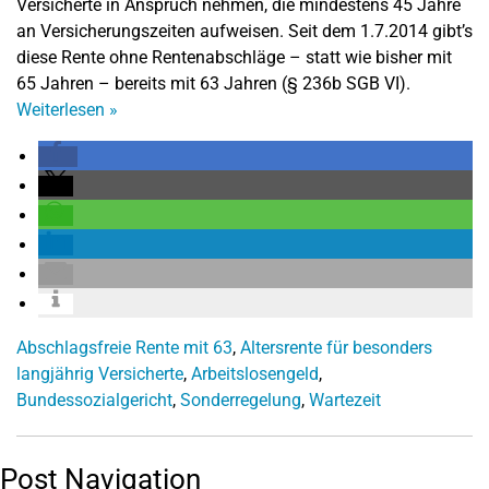
Versicherte in Anspruch nehmen, die mindestens 45 Jahre
an Versicherungszeiten aufweisen. Seit dem 1.7.2014 gibt’s
diese Rente ohne Rentenabschläge – statt wie bisher mit
65 Jahren – bereits mit 63 Jahren (§ 236b SGB VI).
Weiterlesen
»
Abschlagsfreie Rente mit 63
,
Altersrente für besonders
langjährig Versicherte
,
Arbeitslosengeld
,
Bundessozialgericht
,
Sonderregelung
,
Wartezeit
Post Navigation