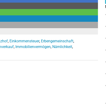
nzhof
,
Einkommensteuer
,
Erbengemeinschaft
,
nverkauf
,
Immobilienvermögen
,
Nämlichkeit
,