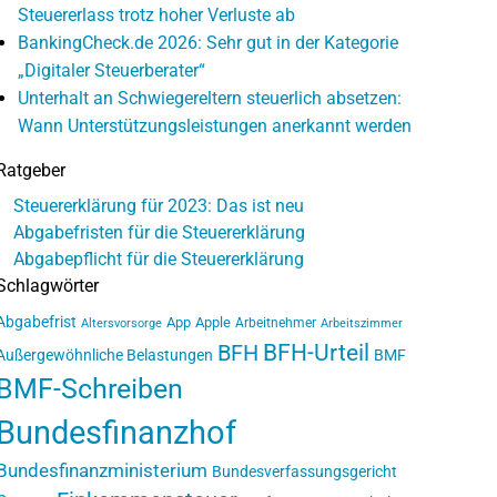
Steuererlass trotz hoher Verluste ab
BankingCheck.de 2026: Sehr gut in der Kategorie
„Digitaler Steuerberater“
Unterhalt an Schwiegereltern steuerlich absetzen:
Wann Unterstützungsleistungen anerkannt werden
Ratgeber
Steuererklärung für 2023: Das ist neu
Abgabefristen für die Steuererklärung
Abgabepflicht für die Steuererklärung
Schlagwörter
Abgabefrist
App
Apple
Arbeitnehmer
Altersvorsorge
Arbeitszimmer
BFH-Urteil
BFH
Außergewöhnliche Belastungen
BMF
BMF-Schreiben
Bundesfinanzhof
Bundesfinanzministerium
Bundesverfassungsgericht