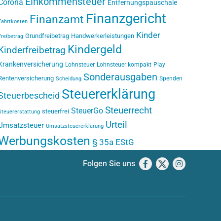
Einkommensteuer
Corona
Entfernungspauschale
Finanzgericht
Finanzamt
Fahrtkosten
Kinder
Grundfreibetrag
Handwerkerleistungen
Freibetrag
Kindergeld
Kinderfreibetrag
Krankenversicherung
Lohnsteuer
Lohnsteuer kompakt
Play
Sonderausgaben
Rentenversicherung
Spenden
Scheidung
Steuererklärung
Steuerbescheid
Steuerrecht
SteuerGo
steuerfrei
Steuererstattung
Urteil
Umsatzsteuer
Umsatzsteuererklärung
Werbungskosten
§ 35a EStG
Folgen Sie uns
Facebook
X
Instagram