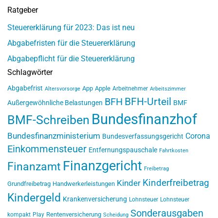
Ratgeber
Steuererklärung für 2023: Das ist neu
Abgabefristen für die Steuererklärung
Abgabepflicht für die Steuererklärung
Schlagwörter
Abgabefrist
App
Apple
Arbeitnehmer
Altersvorsorge
Arbeitszimmer
BFH-Urteil
BFH
Außergewöhnliche Belastungen
BMF
Bundesfinanzhof
BMF-Schreiben
Bundesfinanzministerium
Corona
Bundesverfassungsgericht
Einkommensteuer
Entfernungspauschale
Fahrtkosten
Finanzgericht
Finanzamt
Freibetrag
Kinderfreibetrag
Kinder
Grundfreibetrag
Handwerkerleistungen
Kindergeld
Krankenversicherung
Lohnsteuer
Lohnsteuer
Sonderausgaben
Rentenversicherung
kompakt
Play
Scheidung