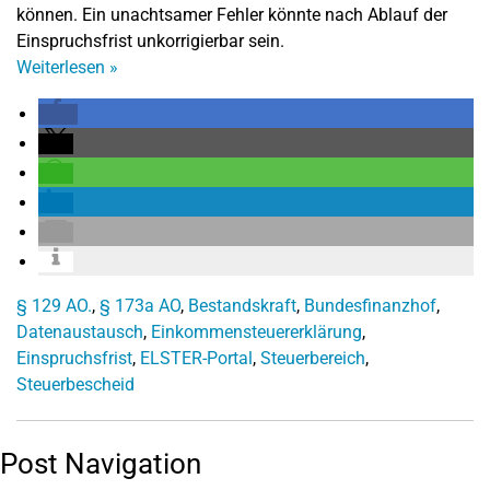
können. Ein unachtsamer Fehler könnte nach Ablauf der
Einspruchsfrist unkorrigierbar sein.
Weiterlesen
»
§ 129 AO.
,
§ 173a AO
,
Bestandskraft
,
Bundesfinanzhof
,
Datenaustausch
,
Einkommensteuererklärung
,
Einspruchsfrist
,
ELSTER-Portal
,
Steuerbereich
,
Steuerbescheid
Post Navigation