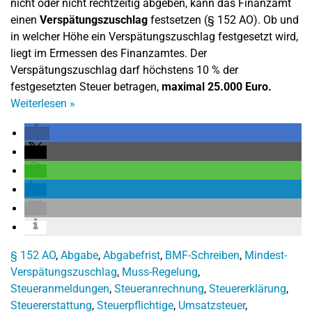
nicht oder nicht rechtzeitig abgeben, kann das Finanzamt
einen
Verspätungszuschlag
festsetzen (§ 152 AO). Ob und
in welcher Höhe ein Verspätungszuschlag festgesetzt wird,
liegt im Ermessen des Finanzamtes. Der
Verspätungszuschlag darf höchstens 10 % der
festgesetzten Steuer betragen,
maximal 25.000 Euro.
Weiterlesen
»
§ 152 AO
,
Abgabe
,
Abgabefrist
,
BMF-Schreiben
,
Mindest-
Verspätungszuschlag
,
Muss-Regelung
,
Steueranmeldungen
,
Steueranrechnung
,
Steuererklärung
,
Steuererstattung
,
Steuerpflichtige
,
Umsatzsteuer
,