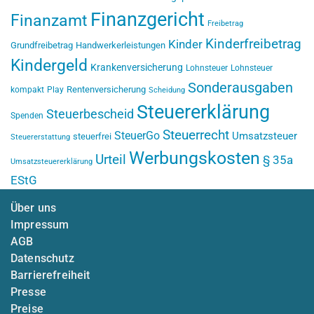
Finanzgericht
Finanzamt
Freibetrag
Kinderfreibetrag
Kinder
Grundfreibetrag
Handwerkerleistungen
Kindergeld
Krankenversicherung
Lohnsteuer
Lohnsteuer
Sonderausgaben
Rentenversicherung
kompakt
Play
Scheidung
Steuererklärung
Steuerbescheid
Spenden
Steuerrecht
SteuerGo
Umsatzsteuer
steuerfrei
Steuererstattung
Werbungskosten
Urteil
§ 35a
Umsatzsteuererklärung
EStG
Über uns
Impressum
AGB
Datenschutz
Barrierefreiheit
Presse
Preise