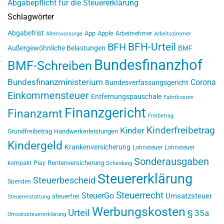
Abgabepflicht für die Steuererklärung
Schlagwörter
Abgabefrist
App
Apple
Arbeitnehmer
Altersvorsorge
Arbeitszimmer
BFH-Urteil
BFH
Außergewöhnliche Belastungen
BMF
Bundesfinanzhof
BMF-Schreiben
Bundesfinanzministerium
Corona
Bundesverfassungsgericht
Einkommensteuer
Entfernungspauschale
Fahrtkosten
Finanzgericht
Finanzamt
Freibetrag
Kinderfreibetrag
Kinder
Grundfreibetrag
Handwerkerleistungen
Kindergeld
Krankenversicherung
Lohnsteuer
Lohnsteuer
Sonderausgaben
Rentenversicherung
kompakt
Play
Scheidung
Steuererklärung
Steuerbescheid
Spenden
Steuerrecht
SteuerGo
Umsatzsteuer
steuerfrei
Steuererstattung
Werbungskosten
Urteil
§ 35a
Umsatzsteuererklärung