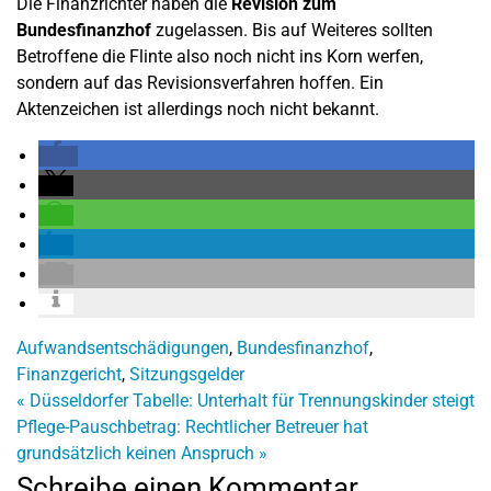
Die Finanzrichter haben die
Revision zum
Bundesfinanzhof
zugelassen. Bis auf Weiteres sollten
Betroffene die Flinte also noch nicht ins Korn werfen,
sondern auf das Revisionsverfahren hoffen. Ein
Aktenzeichen ist allerdings noch nicht bekannt.
Aufwandsentschädigungen
,
Bundesfinanzhof
,
Finanzgericht
,
Sitzungsgelder
«
Düsseldorfer Tabelle: Unterhalt für Trennungskinder steigt
Pflege-Pauschbetrag: Rechtlicher Betreuer hat
grundsätzlich keinen Anspruch
»
Schreibe einen Kommentar