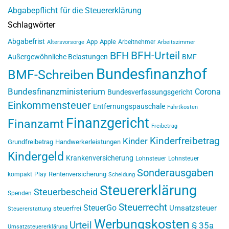
Abgabepflicht für die Steuererklärung
Schlagwörter
Abgabefrist
App
Apple
Arbeitnehmer
Altersvorsorge
Arbeitszimmer
BFH-Urteil
BFH
Außergewöhnliche Belastungen
BMF
Bundesfinanzhof
BMF-Schreiben
Bundesfinanzministerium
Corona
Bundesverfassungsgericht
Einkommensteuer
Entfernungspauschale
Fahrtkosten
Finanzgericht
Finanzamt
Freibetrag
Kinderfreibetrag
Kinder
Grundfreibetrag
Handwerkerleistungen
Kindergeld
Krankenversicherung
Lohnsteuer
Lohnsteuer
Sonderausgaben
Rentenversicherung
kompakt
Play
Scheidung
Steuererklärung
Steuerbescheid
Spenden
Steuerrecht
SteuerGo
Umsatzsteuer
steuerfrei
Steuererstattung
Werbungskosten
Urteil
§ 35a
Umsatzsteuererklärung