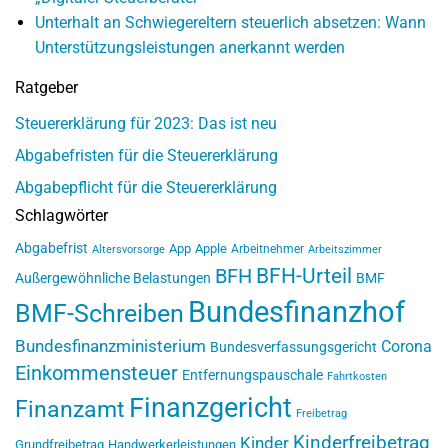
Unterhalt an Schwiegereltern steuerlich absetzen: Wann
Unterstützungsleistungen anerkannt werden
Ratgeber
Steuererklärung für 2023: Das ist neu
Abgabefristen für die Steuererklärung
Abgabepflicht für die Steuererklärung
Schlagwörter
Abgabefrist
App
Apple
Arbeitnehmer
Altersvorsorge
Arbeitszimmer
BFH-Urteil
BFH
Außergewöhnliche Belastungen
BMF
Bundesfinanzhof
BMF-Schreiben
Bundesfinanzministerium
Corona
Bundesverfassungsgericht
Einkommensteuer
Entfernungspauschale
Fahrtkosten
Finanzgericht
Finanzamt
Freibetrag
Kinderfreibetrag
Kinder
Grundfreibetrag
Handwerkerleistungen