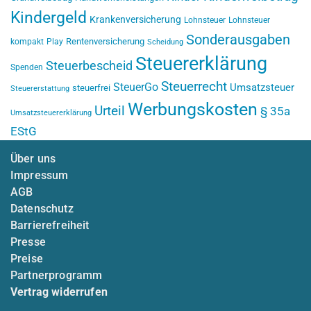
Kindergeld
Krankenversicherung
Lohnsteuer
Lohnsteuer
Sonderausgaben
Rentenversicherung
kompakt
Play
Scheidung
Steuererklärung
Steuerbescheid
Spenden
Steuerrecht
SteuerGo
Umsatzsteuer
steuerfrei
Steuererstattung
Werbungskosten
Urteil
§ 35a
Umsatzsteuererklärung
EStG
Über uns
Impressum
AGB
Datenschutz
Barrierefreiheit
Presse
Preise
Partnerprogramm
Vertrag widerrufen