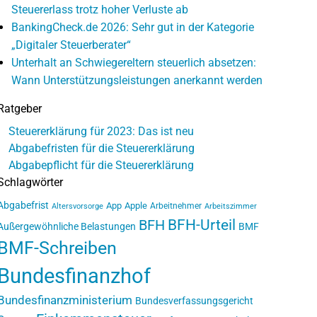
Steuererlass trotz hoher Verluste ab
BankingCheck.de 2026: Sehr gut in der Kategorie
„Digitaler Steuerberater“
Unterhalt an Schwiegereltern steuerlich absetzen:
Wann Unterstützungsleistungen anerkannt werden
Ratgeber
Steuererklärung für 2023: Das ist neu
Abgabefristen für die Steuererklärung
Abgabepflicht für die Steuererklärung
Schlagwörter
Abgabefrist
App
Apple
Arbeitnehmer
Altersvorsorge
Arbeitszimmer
BFH-Urteil
BFH
Außergewöhnliche Belastungen
BMF
BMF-Schreiben
Bundesfinanzhof
Bundesfinanzministerium
Bundesverfassungsgericht