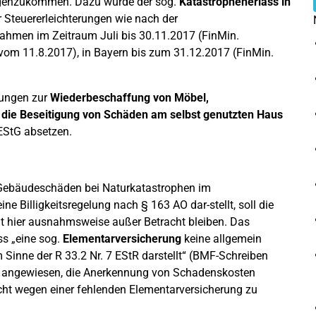
egenzukommen. Dazu wurde der sog.
Katastrophenerlass
in
r Steuererleichterungen wie nach der
hmen im Zeitraum Juli bis 30.11.2017 (FinMin.
om 11.8.2017), in Bayern bis zum 31.12.2017 (FinMin.
dungen zur
Wiederbeschaffung von Möbel,
 die Beseitigung von Schäden am selbst genutzten Haus
EStG absetzen.
 Gebäudeschäden bei Naturkatastrophen im
ne Billigkeitsregelung nach § 163 AO dar-stellt, soll die
t hier ausnahmsweise außer Betracht bleiben. Das
ss „eine sog.
Elementarversicherung
keine allgemein
Sinne der R 33.2 Nr. 7 EStR darstellt“ (BMF-Schreiben
er angewiesen, die Anerkennung von Schadenskosten
t wegen einer fehlenden Elementarversicherung zu