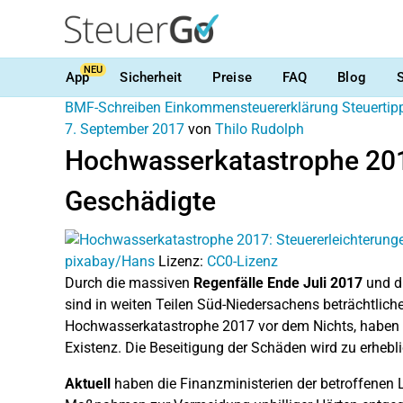
NEU
App
Sicherheit
Preise
FAQ
Blog
BMF-Schreiben
Einkommensteuererklärung
Steuertip
7. September 2017
von
Thilo Rudolph
Hochwasserkatastrophe 2017
Geschädigte
pixabay/Hans
Lizenz:
CC0-Lizenz
Durch die massiven
Regenfälle Ende Juli 2017
und d
sind in weiten Teilen Süd-Niedersachens beträchtlic
Hochwasserkatastrophe 2017 vor dem Nichts, haben H
Existenz. Die Beseitigung der Schäden wird zu erhebl
Aktuell
haben die Finanzministerien der betroffenen 