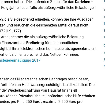
enommen haben. Die laufenden Zinsen für das
Darlehen
–
en Folgejahren ebenfalls als außergewöhnliche Belastungen
en, die Sie
geschenkt
erhielten, können Sie Ihre Ausgaben
en und brauchen die geschenkten Mittel darauf nicht
72 II S. 177).
h Arbeitnehmer die als außergewöhnliche Belastung
m Finanzamt als
Freibetrag
für den monatlichen
folgt bei Ihren elektronischen Lohnsteuerabzugsmerkmalen.
d erhöht sich entsprechend das Nettoeinkommen.
nsteuerermäßigung 2017
.
nanzen des Niedersächsischen Landtages beschlossen,
Soforthilfen an Hochwassergeschädigte bereitzustellen. Die
er der Wiederbeschaffung von Hausrat finanziell
o können Privathaushalte unbürokratische Hilfe erhalten.
rden, pro Kind 250 Euro , maximal 2.500 Euro pro