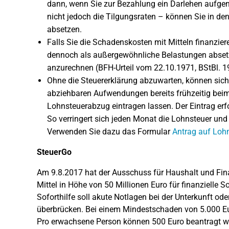
dann, wenn Sie zur Bezahlung ein Darlehen aufg
nicht jedoch die Tilgungsraten – können Sie in d
absetzen.
Falls Sie die Schadenskosten mit Mitteln finanzier
dennoch als außergewöhnliche Belastungen absetz
anzurechnen (BFH-Urteil vom 22.10.1971, BStBl. 19
Ohne die Steuererklärung abzuwarten, können sic
abziehbaren Aufwendungen bereits frühzeitig bei
Lohnsteuerabzug eintragen lassen. Der Eintrag er
So verringert sich jeden Monat die Lohnsteuer un
Verwenden Sie dazu das Formular
Antrag auf Loh
SteuerGo
Am 9.8.2017 hat der Ausschuss für Haushalt und Fi
Mittel in Höhe von 50 Millionen Euro für finanzielle 
Soforthilfe soll akute Notlagen bei der Unterkunft od
überbrücken. Bei einem Mindestschaden von 5.000 Eur
Pro erwachsene Person können 500 Euro beantragt we