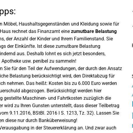
ipps:
n Möbel, Haushaltsgegenständen und Kleidung sowie für
 Haus rechnet das Finanzamt eine
zumutbare Belastung
s, der Anzahl der Kinder und Ihrem Familienstand. Sie
gs der Einkünfte. Ist diese zumutbare Belastung
mindernd aus. Deshalb lohnt es sich jetzt besonders,
nd Apotheke usw. penibel zu sammeln!
 Sie für den Teil der Aufwendungen, der durch den Ansatz
che Belastung berücksichtigt wird, den Direktabzug für
ch nehmen. Das heißt: Kosten bis zu 6.000 Euro werden
teuerschuld abgezogen. Berücksichtigt werden hier
ng gestellte Maschinen- und Fahrtkosten zuzüglich die
r wird zu Ihren Gunsten unterstellt, dass dieser Teilbetrag
vom 9.11.2016, BStBl. 2016 I S. 1213, Tz. 32). Lassen Sie
en diese nur durch Banküberweisung!
Verausgabung in der Steuererklärung an. Und zwar auch