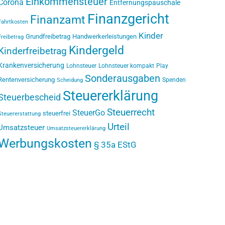
Einkommensteuer
Corona
Entfernungspauschale
Finanzgericht
Finanzamt
Fahrtkosten
Kinder
Grundfreibetrag
Handwerkerleistungen
Freibetrag
Kindergeld
Kinderfreibetrag
Krankenversicherung
Lohnsteuer
Lohnsteuer kompakt
Play
Sonderausgaben
Rentenversicherung
Spenden
Scheidung
Steuererklärung
Steuerbescheid
Steuerrecht
SteuerGo
steuerfrei
Steuererstattung
Urteil
Umsatzsteuer
Umsatzsteuererklärung
Werbungskosten
§ 35a EStG