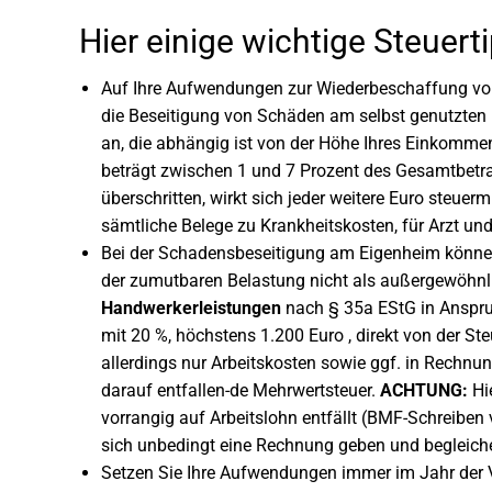
Hier einige wichtige Steuert
Auf Ihre Aufwendungen zur Wiederbeschaffung vo
die Beseitigung von Schäden am selbst genutzten
an, die abhängig ist von der Höhe Ihres Einkommen
beträgt zwischen 1 und 7 Prozent des Gesamtbetra
überschritten, wirkt sich jeder weitere Euro steuer
sämtliche Belege zu Krankheitskosten, für Arzt u
Bei der Schadensbeseitigung am Eigenheim können
der zumutbaren Belastung nicht als außergewöhnli
Handwerkerleistungen
nach § 35a EStG in Anspru
mit 20 %, höchstens 1.200 Euro , direkt von der S
allerdings nur Arbeitskosten sowie ggf. in Rechnu
darauf entfallen-de Mehrwertsteuer.
ACHTUNG:
Hie
vorrangig auf Arbeitslohn entfällt (BMF-Schreiben 
sich unbedingt eine Rechnung geben und begleich
Setzen Sie Ihre Aufwendungen immer im Jahr der 