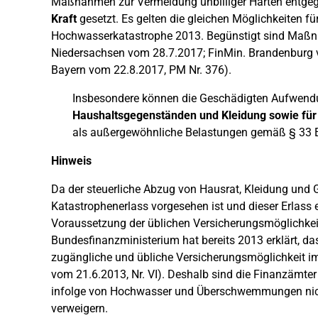
Maßnahmen zur Vermeidung unbilliger Härten entg
Kraft
gesetzt. Es gelten die gleichen Möglichkeiten fü
Hochwasserkatastrophe 2013. Begünstigt sind Maßna
Niedersachsen vom 28.7.2017; FinMin. Brandenburg v
Bayern vom 22.8.2017, PM Nr. 376).
Insbesondere können die Geschädigten Aufwen
Haushaltsgegenständen und Kleidung sowie für
als außergewöhnliche Belastungen gemäß § 33 
Hinweis
Da der steuerliche Abzug von Hausrat, Kleidung und
Katastrophenerlass vorgesehen ist und dieser Erlass ei
Voraussetzung der üblichen Versicherungsmöglichkei
Bundesfinanzministerium hat bereits 2013 erklärt, da
zugängliche und übliche Versicherungsmöglichkeit im 
vom 21.6.2013, Nr. VI). Deshalb sind die Finanzämt
infolge von Hochwasser und Überschwemmungen nich
verweigern.