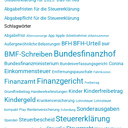
Abgabefristen für die Steuererklärung
Abgabepflicht für die Steuererklärung
Schlagwörter
Abgabefrist
App
Apple
Arbeitnehmer
Altersvorsorge
Arbeitszimmer
BFH-Urteil
BFH
Außergewöhnliche Belastungen
BMF
Bundesfinanzhof
BMF-Schreiben
Bundesfinanzministerium
Corona
Bundesverfassungsgericht
Einkommensteuer
Entfernungspauschale
Fahrtkosten
Finanzgericht
Finanzamt
Freibetrag
Kinderfreibetrag
Kinder
Grundfreibetrag
Handwerkerleistungen
Kindergeld
Krankenversicherung
Lohnsteuer
Lohnsteuer
Sonderausgaben
Rentenversicherung
kompakt
Play
Scheidung
Steuererklärung
Steuerbescheid
Spenden