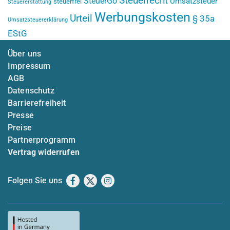
Steuerrecht
SteuerGo
Umsatzsteuer
steuerfrei
Steuererstattung
Werbungskosten
Urteil
§ 35a
Umsatzsteuererklärung
EStG
Über uns
Impressum
AGB
Datenschutz
Barrierefreiheit
Presse
Preise
Partnerprogramm
Vertrag widerrufen
Folgen Sie uns
Facebook
X
Instagram