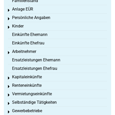
Familienstand
Anlage EÜR
Toggle menu
Persönliche Angaben
Toggle menu
Kinder
Toggle menu
Einkünfte Ehemann
Einkünfte Ehefrau
Arbeitnehmer
Toggle menu
Ersatzleistungen Ehemann
Ersatzleistungen Ehefrau
Kapitaleinkünfte
Toggle menu
Renteneinkünfte
Toggle menu
Vermietungseinkünfte
Toggle menu
Selbständige Tätigkeiten
Toggle menu
Gewerbebetriebe
Toggle menu