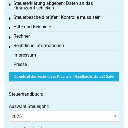
Steuererklärung abgeben: Daten an das
Toggle menu
Finanzamt schicken
Steuerbescheid prüfen: Kontrolle muss sein
Toggle menu
Hilfe und Beispiele
Toggle menu
Rechner
Toggle menu
Rechtliche Informationen
Toggle menu
Impressum
Presse
Download des kostenlosen Programm-Handbuchs als .pdf Datei
Steuerhandbuch:
Auswahl Steuerjahr: