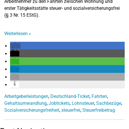
Arbeitnehmer zu den Fahrten zwischen Wohnung und
erster Tätigkeitsstätte steuer- und sozialversicherungsfrei
(§ 3 Nr. 15 EStG).
Weiterlesen
»
Arbeitgeberleistungen
,
Deutschland-Ticket
,
Fahrten
,
Gehaltsumwandlung
,
Jobtickets
,
Lohnsteuer
,
Sachbezüge
,
Sozialversicherungsfreiheit
,
steuerfrei
,
Steuerfreibetrag