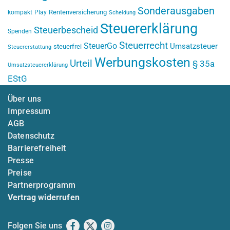
Sonderausgaben
Rentenversicherung
kompakt
Play
Scheidung
Steuererklärung
Steuerbescheid
Spenden
Steuerrecht
SteuerGo
Umsatzsteuer
steuerfrei
Steuererstattung
Werbungskosten
Urteil
§ 35a
Umsatzsteuererklärung
EStG
Über uns
Impressum
AGB
Datenschutz
Barrierefreiheit
Presse
Preise
Partnerprogramm
Vertrag widerrufen
Folgen Sie uns
Facebook
X
Instagram