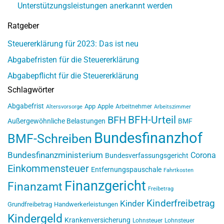
Unterstützungsleistungen anerkannt werden
Ratgeber
Steuererklärung für 2023: Das ist neu
Abgabefristen für die Steuererklärung
Abgabepflicht für die Steuererklärung
Schlagwörter
Abgabefrist
App
Apple
Arbeitnehmer
Altersvorsorge
Arbeitszimmer
BFH-Urteil
BFH
Außergewöhnliche Belastungen
BMF
Bundesfinanzhof
BMF-Schreiben
Bundesfinanzministerium
Corona
Bundesverfassungsgericht
Einkommensteuer
Entfernungspauschale
Fahrtkosten
Finanzgericht
Finanzamt
Freibetrag
Kinderfreibetrag
Kinder
Grundfreibetrag
Handwerkerleistungen
Kindergeld
Krankenversicherung
Lohnsteuer
Lohnsteuer