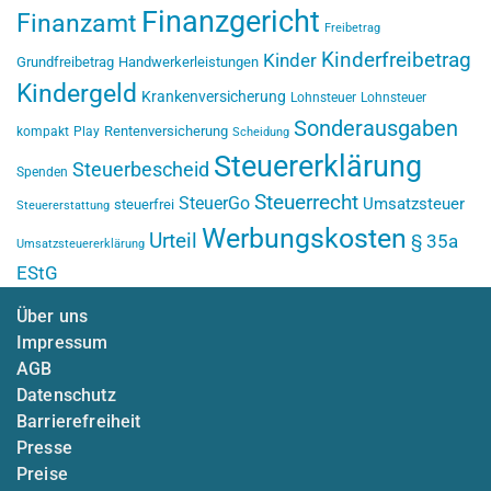
Finanzgericht
Finanzamt
Freibetrag
Kinderfreibetrag
Kinder
Grundfreibetrag
Handwerkerleistungen
Kindergeld
Krankenversicherung
Lohnsteuer
Lohnsteuer
Sonderausgaben
Rentenversicherung
kompakt
Play
Scheidung
Steuererklärung
Steuerbescheid
Spenden
Steuerrecht
SteuerGo
Umsatzsteuer
steuerfrei
Steuererstattung
Werbungskosten
Urteil
§ 35a
Umsatzsteuererklärung
EStG
Über uns
Impressum
AGB
Datenschutz
Barrierefreiheit
Presse
Preise