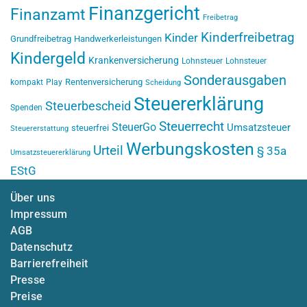
Finanzgericht
Finanzamt
Freibetrag
Kinderfreibetrag
Kinder
Grundfreibetrag
Handwerkerleistungen
Kindergeld
Krankenversicherung
Lohnsteuer
Lohnsteuer
Sonderausgaben
Rentenversicherung
kompakt
Play
Scheidung
Steuererklärung
Steuerbescheid
Spenden
Steuerrecht
SteuerGo
Umsatzsteuer
steuerfrei
Steuererstattung
Werbungskosten
Urteil
§ 35a
Umsatzsteuererklärung
EStG
Über uns
Impressum
AGB
Datenschutz
Barrierefreiheit
Presse
Preise