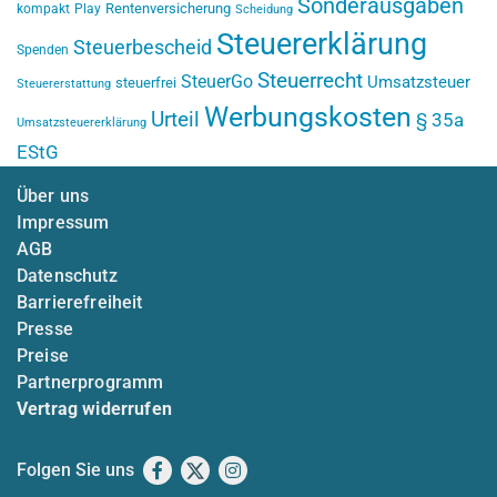
Sonderausgaben
Rentenversicherung
kompakt
Play
Scheidung
Steuererklärung
Steuerbescheid
Spenden
Steuerrecht
SteuerGo
Umsatzsteuer
steuerfrei
Steuererstattung
Werbungskosten
Urteil
§ 35a
Umsatzsteuererklärung
EStG
Über uns
Impressum
AGB
Datenschutz
Barrierefreiheit
Presse
Preise
Partnerprogramm
Vertrag widerrufen
Folgen Sie uns
Facebook
X
Instagram