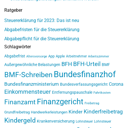
Ratgeber
Steuererklärung für 2023: Das ist neu
Abgabefristen für die Steuererklärung
Abgabepflicht für die Steuererklärung
Schlagwörter
Abgabefrist
App
Apple
Arbeitnehmer
Altersvorsorge
Arbeitszimmer
BFH-Urteil
BFH
Außergewöhnliche Belastungen
BMF
Bundesfinanzhof
BMF-Schreiben
Bundesfinanzministerium
Corona
Bundesverfassungsgericht
Einkommensteuer
Entfernungspauschale
Fahrtkosten
Finanzgericht
Finanzamt
Freibetrag
Kinderfreibetrag
Kinder
Grundfreibetrag
Handwerkerleistungen
Kindergeld
Krankenversicherung
Lohnsteuer
Lohnsteuer