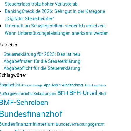
Steuererlass trotz hoher Verluste ab
BankingCheck.de 2026: Sehr gut in der Kategorie
„Digitaler Steuerberater“
Unterhalt an Schwiegereltern steuerlich absetzen:
Wann Unterstützungsleistungen anerkannt werden
Ratgeber
Steuererklärung für 2023: Das ist neu
Abgabefristen für die Steuererklärung
Abgabepflicht für die Steuererklärung
Schlagwörter
Abgabefrist
App
Apple
Arbeitnehmer
Altersvorsorge
Arbeitszimmer
BFH-Urteil
BFH
Außergewöhnliche Belastungen
BMF
BMF-Schreiben
Bundesfinanzhof
Bundesfinanzministerium
Bundesverfassungsgericht