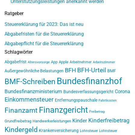
Unterstützungsleistungen anerkannt werden
Ratgeber
Steuererklärung für 2023: Das ist neu
Abgabefristen für die Steuererklärung
Abgabepflicht für die Steuererklärung
Schlagwörter
Abgabefrist
App
Apple
Arbeitnehmer
Altersvorsorge
Arbeitszimmer
BFH-Urteil
BFH
Außergewöhnliche Belastungen
BMF
Bundesfinanzhof
BMF-Schreiben
Bundesfinanzministerium
Corona
Bundesverfassungsgericht
Einkommensteuer
Entfernungspauschale
Fahrtkosten
Finanzgericht
Finanzamt
Freibetrag
Kinderfreibetrag
Kinder
Grundfreibetrag
Handwerkerleistungen
Kindergeld
Krankenversicherung
Lohnsteuer
Lohnsteuer