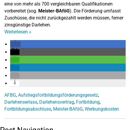
eine von mehr als 700 vergleichbaren Qualifikationen
vorbereitet (sog.
Meister-BAföG
). Die Förderung umfasst
Zuschüsse, die nicht zurückgezahlt werden müssen, ferner
zinsgünstige Darlehen.
Weiterlesen
»
AFBG
,
Aufstiegsfortbildungsförderungsgesetz
,
Darlehenserlass
,
Darlehensvertrag
,
Fortbildung
,
Fortbildungsabschluss
,
Meister-BAföG
,
Werbungskosten