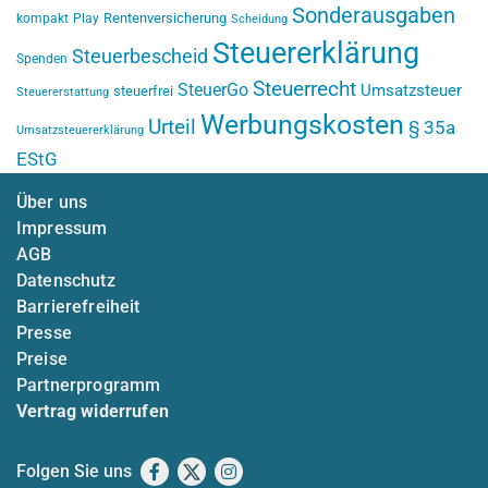
Sonderausgaben
Rentenversicherung
kompakt
Play
Scheidung
Steuererklärung
Steuerbescheid
Spenden
Steuerrecht
SteuerGo
Umsatzsteuer
steuerfrei
Steuererstattung
Werbungskosten
Urteil
§ 35a
Umsatzsteuererklärung
EStG
Über uns
Impressum
AGB
Datenschutz
Barrierefreiheit
Presse
Preise
Partnerprogramm
Vertrag widerrufen
Folgen Sie uns
Facebook
X
Instagram