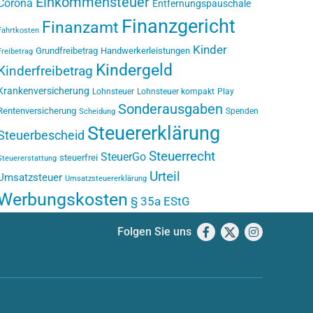
Einkommensteuer
Corona
Entfernungspauschale
Finanzgericht
Finanzamt
Fahrtkosten
Kinder
Grundfreibetrag
Handwerkerleistungen
Freibetrag
Kindergeld
Kinderfreibetrag
Krankenversicherung
Lohnsteuer
Lohnsteuer kompakt
Play
Sonderausgaben
Rentenversicherung
Spenden
Scheidung
Steuererklärung
Steuerbescheid
Steuerrecht
SteuerGo
steuerfrei
Steuererstattung
Urteil
Umsatzsteuer
Umsatzsteuererklärung
Werbungskosten
§ 35a EStG
Folgen Sie uns
Facebook
X
Instagram