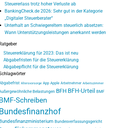
Steuererlass trotz hoher Verluste ab
BankingCheck.de 2026: Sehr gut in der Kategorie
„Digitaler Steuerberater“
Unterhalt an Schwiegereltern steuerlich absetzen:
Wann Unterstützungsleistungen anerkannt werden
Ratgeber
Steuererklärung für 2023: Das ist neu
Abgabefristen für die Steuererklärung
Abgabepflicht für die Steuererklärung
Schlagwörter
Abgabefrist
App
Apple
Arbeitnehmer
Altersvorsorge
Arbeitszimmer
BFH-Urteil
BFH
Außergewöhnliche Belastungen
BMF
BMF-Schreiben
Bundesfinanzhof
Bundesfinanzministerium
Bundesverfassungsgericht