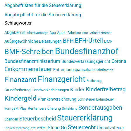
Abgabefristen für die Steuererklärung
Abgabepflicht für die Steuererklärung
Schlagwörter
Abgabefrist
App
Apple
Arbeitnehmer
Altersvorsorge
Arbeitszimmer
BFH-Urteil
BFH
Außergewöhnliche Belastungen
BMF
Bundesfinanzhof
BMF-Schreiben
Bundesfinanzministerium
Corona
Bundesverfassungsgericht
Einkommensteuer
Entfernungspauschale
Fahrtkosten
Finanzgericht
Finanzamt
Freibetrag
Kinderfreibetrag
Kinder
Grundfreibetrag
Handwerkerleistungen
Kindergeld
Krankenversicherung
Lohnsteuer
Lohnsteuer
Sonderausgaben
Rentenversicherung
kompakt
Play
Scheidung
Steuererklärung
Steuerbescheid
Spenden
Steuerrecht
SteuerGo
Umsatzsteuer
steuerfrei
Steuererstattung