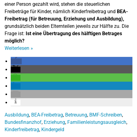
einer Person gezahlt wird, stehen die steuerlichen
Freibeträge für Kinder, nämlich Kinderfreibetrag und
BEA-
Freibetrag (für Betreuung, Erziehung und Ausbildung),
grundsätzlich beiden Elternteilen jeweils zur Hälfte zu. Die
Frage ist:
Ist eine Übertragung des hälftigen Betrages
möglich?
Weiterlesen
»
Ausbildung
,
BEA-Freibetrag
,
Betreuung
,
BMF-Schreiben
,
Bundesfinanzhof
,
Erziehung
,
Familienleistungsausgleich
,
Kinderfreibetrag
,
Kindergeld