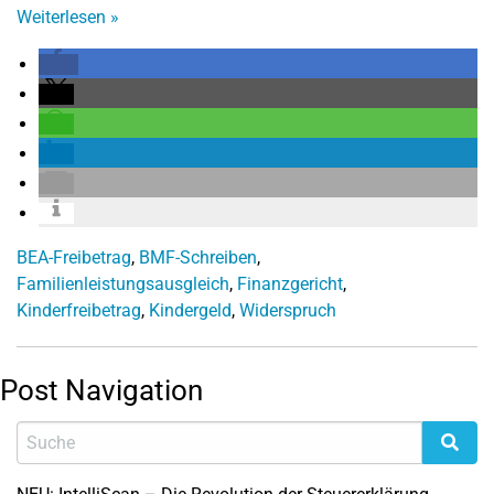
Weiterlesen
»
BEA-Freibetrag
,
BMF-Schreiben
,
Familienleistungsausgleich
,
Finanzgericht
,
Kinderfreibetrag
,
Kindergeld
,
Widerspruch
Post Navigation