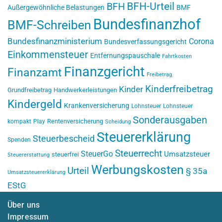
BFH-Urteil
BFH
Außergewöhnliche Belastungen
BMF
Bundesfinanzhof
BMF-Schreiben
Bundesfinanzministerium
Corona
Bundesverfassungsgericht
Einkommensteuer
Entfernungspauschale
Fahrtkosten
Finanzgericht
Finanzamt
Freibetrag
Kinderfreibetrag
Kinder
Grundfreibetrag
Handwerkerleistungen
Kindergeld
Krankenversicherung
Lohnsteuer
Lohnsteuer
Sonderausgaben
Rentenversicherung
kompakt
Play
Scheidung
Steuererklärung
Steuerbescheid
Spenden
Steuerrecht
SteuerGo
Umsatzsteuer
steuerfrei
Steuererstattung
Werbungskosten
Urteil
§ 35a
Umsatzsteuererklärung
EStG
Über uns
Impressum