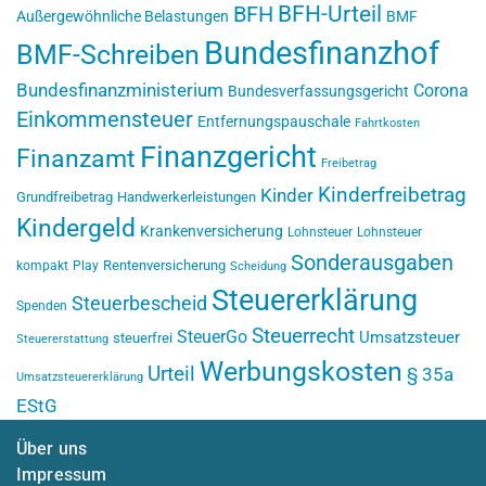
BFH-Urteil
BFH
Außergewöhnliche Belastungen
BMF
Bundesfinanzhof
BMF-Schreiben
Bundesfinanzministerium
Corona
Bundesverfassungsgericht
Einkommensteuer
Entfernungspauschale
Fahrtkosten
Finanzgericht
Finanzamt
Freibetrag
Kinderfreibetrag
Kinder
Grundfreibetrag
Handwerkerleistungen
Kindergeld
Krankenversicherung
Lohnsteuer
Lohnsteuer
Sonderausgaben
Rentenversicherung
kompakt
Play
Scheidung
Steuererklärung
Steuerbescheid
Spenden
Steuerrecht
SteuerGo
Umsatzsteuer
steuerfrei
Steuererstattung
Werbungskosten
Urteil
§ 35a
Umsatzsteuererklärung
EStG
Über uns
Impressum