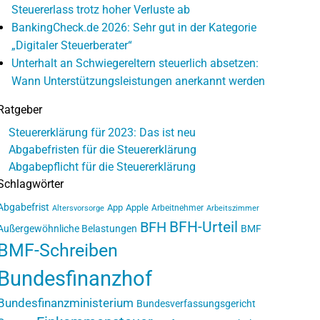
Steuererlass trotz hoher Verluste ab
BankingCheck.de 2026: Sehr gut in der Kategorie
„Digitaler Steuerberater“
Unterhalt an Schwiegereltern steuerlich absetzen:
Wann Unterstützungsleistungen anerkannt werden
Ratgeber
Steuererklärung für 2023: Das ist neu
Abgabefristen für die Steuererklärung
Abgabepflicht für die Steuererklärung
Schlagwörter
Abgabefrist
App
Apple
Arbeitnehmer
Altersvorsorge
Arbeitszimmer
BFH-Urteil
BFH
Außergewöhnliche Belastungen
BMF
BMF-Schreiben
Bundesfinanzhof
Bundesfinanzministerium
Bundesverfassungsgericht