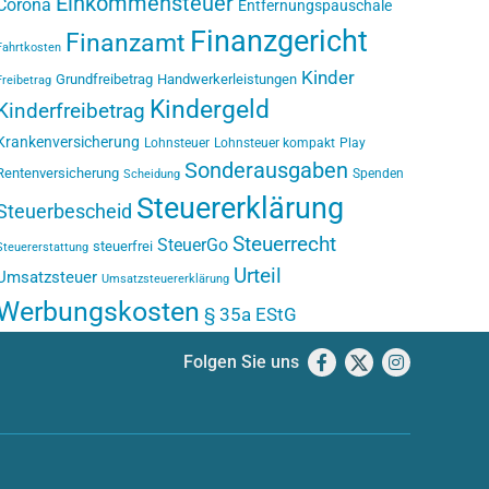
Einkommensteuer
Corona
Entfernungspauschale
Finanzgericht
Finanzamt
Fahrtkosten
Kinder
Grundfreibetrag
Handwerkerleistungen
Freibetrag
Kindergeld
Kinderfreibetrag
Krankenversicherung
Lohnsteuer
Lohnsteuer kompakt
Play
Sonderausgaben
Rentenversicherung
Spenden
Scheidung
Steuererklärung
Steuerbescheid
Steuerrecht
SteuerGo
steuerfrei
Steuererstattung
Urteil
Umsatzsteuer
Umsatzsteuererklärung
Werbungskosten
§ 35a EStG
Folgen Sie uns
Facebook
X
Instagram