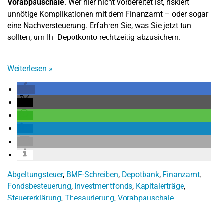
Vorabpauschale
. Wer hier nicht vorbereitet ist, riskiert
unnötige Komplikationen mit dem Finanzamt – oder sogar
eine Nachversteuerung. Erfahren Sie, was Sie jetzt tun
sollten, um Ihr Depotkonto rechtzeitig abzusichern.
Weiterlesen
»
Abgeltungsteuer
,
BMF-Schreiben
,
Depotbank
,
Finanzamt
,
Fondsbesteuerung
,
Investmentfonds
,
Kapitalerträge
,
Steuererklärung
,
Thesaurierung
,
Vorabpauschale