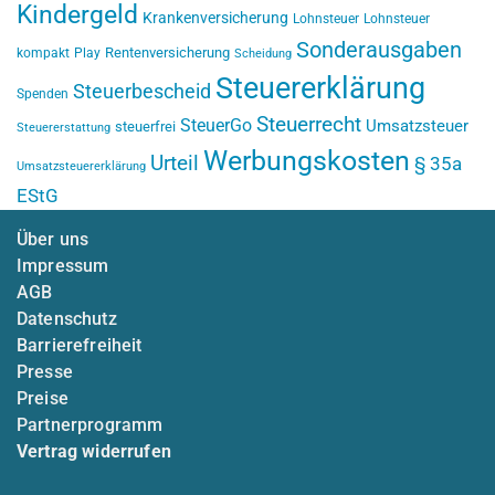
Kindergeld
Krankenversicherung
Lohnsteuer
Lohnsteuer
Sonderausgaben
Rentenversicherung
kompakt
Play
Scheidung
Steuererklärung
Steuerbescheid
Spenden
Steuerrecht
SteuerGo
Umsatzsteuer
steuerfrei
Steuererstattung
Werbungskosten
Urteil
§ 35a
Umsatzsteuererklärung
EStG
Über uns
Impressum
AGB
Datenschutz
Barrierefreiheit
Presse
Preise
Partnerprogramm
Vertrag widerrufen