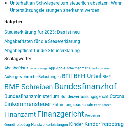
Unterhalt an Schwiegereltern steuerlich absetzen: Wann
Unterstützungsleistungen anerkannt werden
Ratgeber
Steuererklärung für 2023: Das ist neu
Abgabefristen für die Steuererklärung
Abgabepflicht für die Steuererklärung
Schlagwörter
Abgabefrist
App
Apple
Arbeitnehmer
Altersvorsorge
Arbeitszimmer
BFH-Urteil
BFH
Außergewöhnliche Belastungen
BMF
Bundesfinanzhof
BMF-Schreiben
Bundesfinanzministerium
Corona
Bundesverfassungsgericht
Einkommensteuer
Entfernungspauschale
Fahrtkosten
Finanzgericht
Finanzamt
Freibetrag
Kinderfreibetrag
Kinder
Grundfreibetrag
Handwerkerleistungen