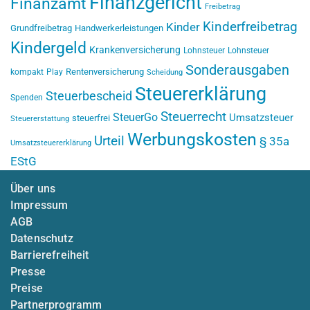
Finanzgericht
Finanzamt
Freibetrag
Kinderfreibetrag
Kinder
Grundfreibetrag
Handwerkerleistungen
Kindergeld
Krankenversicherung
Lohnsteuer
Lohnsteuer
Sonderausgaben
Rentenversicherung
kompakt
Play
Scheidung
Steuererklärung
Steuerbescheid
Spenden
Steuerrecht
SteuerGo
Umsatzsteuer
steuerfrei
Steuererstattung
Werbungskosten
Urteil
§ 35a
Umsatzsteuererklärung
EStG
Über uns
Impressum
AGB
Datenschutz
Barrierefreiheit
Presse
Preise
Partnerprogramm