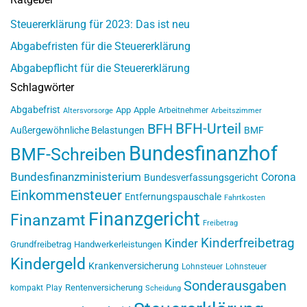
Steuererklärung für 2023: Das ist neu
Abgabefristen für die Steuererklärung
Abgabepflicht für die Steuererklärung
Schlagwörter
Abgabefrist
App
Apple
Arbeitnehmer
Altersvorsorge
Arbeitszimmer
BFH-Urteil
BFH
Außergewöhnliche Belastungen
BMF
Bundesfinanzhof
BMF-Schreiben
Bundesfinanzministerium
Corona
Bundesverfassungsgericht
Einkommensteuer
Entfernungspauschale
Fahrtkosten
Finanzgericht
Finanzamt
Freibetrag
Kinderfreibetrag
Kinder
Grundfreibetrag
Handwerkerleistungen
Kindergeld
Krankenversicherung
Lohnsteuer
Lohnsteuer
Sonderausgaben
Rentenversicherung
kompakt
Play
Scheidung