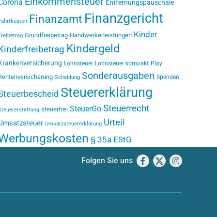
Einkommensteuer
Corona
Entfernungspauschale
Finanzgericht
Finanzamt
Fahrtkosten
Kinder
Grundfreibetrag
Handwerkerleistungen
Freibetrag
Kindergeld
Kinderfreibetrag
Krankenversicherung
Lohnsteuer
Lohnsteuer kompakt
Play
Sonderausgaben
Rentenversicherung
Spenden
Scheidung
Steuererklärung
Steuerbescheid
Steuerrecht
SteuerGo
steuerfrei
Steuererstattung
Urteil
Umsatzsteuer
Umsatzsteuererklärung
Werbungskosten
§ 35a EStG
Folgen Sie uns
Facebook
X
Instagram