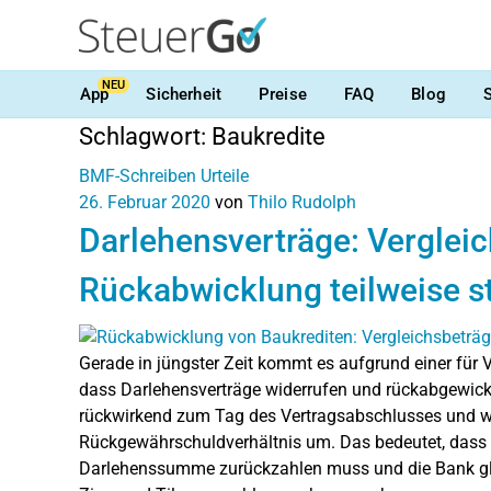
NEU
App
Sicherheit
Preise
FAQ
Blog
Schlagwort:
Baukredite
BMF-Schreiben
Urteile
26. Februar 2020
von
Thilo Rudolph
Darlehensverträge: Verglei
Rückabwicklung teilweise st
Gerade in jüngster Zeit kommt es aufgrund einer für
dass Darlehensverträge widerrufen und rückabgewicke
rückwirkend zum Tag des Vertragsabschlusses und wa
Rückgewährschuldverhältnis um. Das bedeutet, dass
Darlehenssumme zurückzahlen muss und die Bank gle