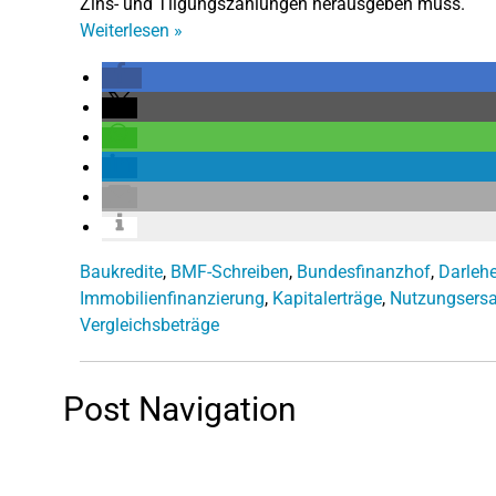
Zins- und Tilgungszahlungen herausgeben muss.
Weiterlesen
»
Baukredite
,
BMF-Schreiben
,
Bundesfinanzhof
,
Darleh
Immobilienfinanzierung
,
Kapitalerträge
,
Nutzungsersa
Vergleichsbeträge
Post Navigation