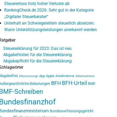
Steuererlass trotz hoher Verluste ab
BankingCheck.de 2026: Sehr gut in der Kategorie
„Digitaler Steuerberater“
Unterhalt an Schwiegereltern steuerlich absetzen:
Wann Unterstützungsleistungen anerkannt werden
Ratgeber
Steuererklärung für 2023: Das ist neu
Abgabefristen für die Steuererklärung
Abgabepflicht für die Steuererklärung
Schlagwörter
Abgabefrist
App
Apple
Arbeitnehmer
Altersvorsorge
Arbeitszimmer
BFH-Urteil
BFH
Außergewöhnliche Belastungen
BMF
BMF-Schreiben
Bundesfinanzhof
Bundesfinanzministerium
Bundesverfassungsgericht