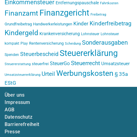
Einkommensteuer
Entfernungspauschale
Fahrtkosten
Finanzgericht
Finanzamt
Freibetrag
Kinderfreibetrag
Kinder
Grundfreibetrag
Handwerkerleistungen
Kindergeld
Krankenversicherung
Lohnsteuer
Lohnsteuer
Sonderausgaben
Rentenversicherung
kompakt
Play
Scheidung
Steuererklärung
Steuerbescheid
Spenden
Steuerrecht
SteuerGo
Umsatzsteuer
steuerfrei
Steuererstattung
Werbungskosten
Urteil
§ 35a
Umsatzsteuererklärung
EStG
Über uns
Impressum
AGB
Datenschutz
Barrierefreiheit
Presse