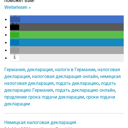
поможет Вам!
Weiterlesen
»
Германия
,
декларация
,
налоги в Германии
,
налоговая
декларация
,
налоговая декларация онлайн
,
немецкая
налоговая декларация
,
подать декларацию
,
подать
декларацию Германия
,
подать декларацию онлайн
,
продление срока подачи декларации
,
сроки подачи
декларации
Немецкая налоговая декларация