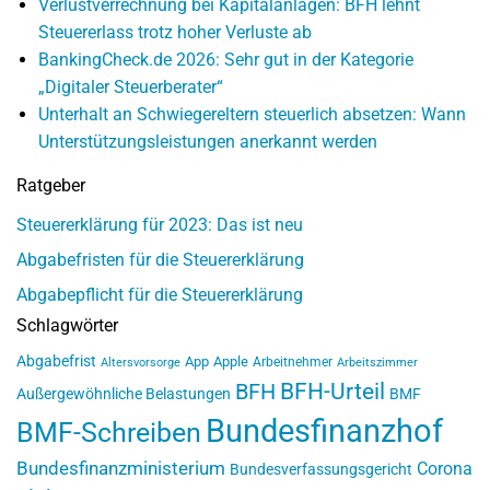
Verlustverrechnung bei Kapitalanlagen: BFH lehnt
Steuererlass trotz hoher Verluste ab
BankingCheck.de 2026: Sehr gut in der Kategorie
„Digitaler Steuerberater“
Unterhalt an Schwiegereltern steuerlich absetzen: Wann
Unterstützungsleistungen anerkannt werden
Ratgeber
Steuererklärung für 2023: Das ist neu
Abgabefristen für die Steuererklärung
Abgabepflicht für die Steuererklärung
Schlagwörter
Abgabefrist
App
Apple
Arbeitnehmer
Altersvorsorge
Arbeitszimmer
BFH-Urteil
BFH
Außergewöhnliche Belastungen
BMF
Bundesfinanzhof
BMF-Schreiben
Bundesfinanzministerium
Corona
Bundesverfassungsgericht