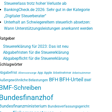
Steuererlass trotz hoher Verluste ab
BankingCheck.de 2026: Sehr gut in der Kategorie
„Digitaler Steuerberater“
Unterhalt an Schwiegereltern steuerlich absetzen:
Wann Unterstützungsleistungen anerkannt werden
Ratgeber
Steuererklärung für 2023: Das ist neu
Abgabefristen für die Steuererklärung
Abgabepflicht für die Steuererklärung
Schlagwörter
Abgabefrist
App
Apple
Arbeitnehmer
Altersvorsorge
Arbeitszimmer
BFH-Urteil
BFH
Außergewöhnliche Belastungen
BMF
BMF-Schreiben
Bundesfinanzhof
Bundesfinanzministerium
Bundesverfassungsgericht