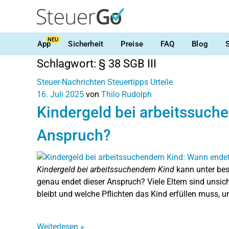
NEU
App
Sicherheit
Preise
FAQ
Blog
Schlagwort:
§ 38 SGB III
Steuer-Nachrichten
Steuertipps
Urteile
16. Juli 2025
von
Thilo Rudolph
Kindergeld bei arbeitssuch
Anspruch?
Kindergeld bei arbeitssuchendem Kind
kann unter be
genau endet dieser Anspruch? Viele Eltern sind unsic
bleibt und welche Pflichten das Kind erfüllen muss, u
Weiterlesen
»