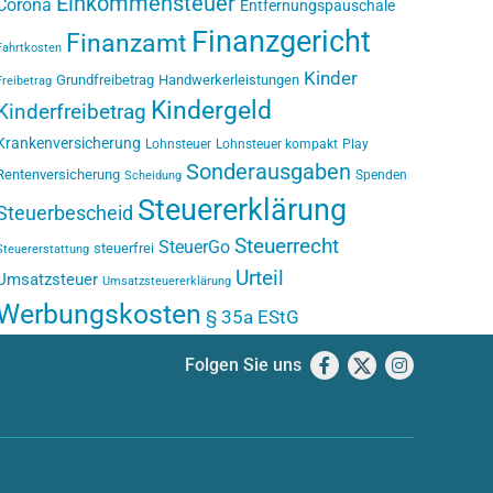
Einkommensteuer
Corona
Entfernungspauschale
Finanzgericht
Finanzamt
Fahrtkosten
Kinder
Grundfreibetrag
Handwerkerleistungen
Freibetrag
Kindergeld
Kinderfreibetrag
Krankenversicherung
Lohnsteuer
Lohnsteuer kompakt
Play
Sonderausgaben
Rentenversicherung
Spenden
Scheidung
Steuererklärung
Steuerbescheid
Steuerrecht
SteuerGo
steuerfrei
Steuererstattung
Urteil
Umsatzsteuer
Umsatzsteuererklärung
Werbungskosten
§ 35a EStG
Folgen Sie uns
Facebook
X
Instagram