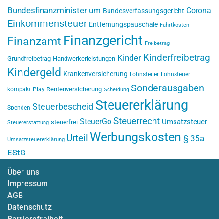
Bundesfinanzministerium
Corona
Bundesverfassungsgericht
Einkommensteuer
Entfernungspauschale
Fahrtkosten
Finanzgericht
Finanzamt
Freibetrag
Kinderfreibetrag
Kinder
Grundfreibetrag
Handwerkerleistungen
Kindergeld
Krankenversicherung
Lohnsteuer
Lohnsteuer
Sonderausgaben
Rentenversicherung
kompakt
Play
Scheidung
Steuererklärung
Steuerbescheid
Spenden
Steuerrecht
SteuerGo
Umsatzsteuer
steuerfrei
Steuererstattung
Werbungskosten
Urteil
§ 35a
Umsatzsteuererklärung
EStG
Über uns
Impressum
AGB
Datenschutz
Barrierefreiheit