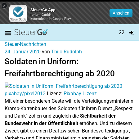
×
SteuerGo App
Ansehen
forium GmbH
kostenlos - In Google Play
22
Steuer-Nachrichten
24. Januar 2020
von
Thilo Rudolph
Soldaten in Uniform:
Freifahrtberechtigung ab 2020
pixabay/pixel2013
Lizenz:
Pixabay Lizenz
Mit einer besonderen Geste will die Verteidigungsministerin
Kramp-Karrenbauer den Soldaten für ihren Dienst „Respekt
und Dank“ zollen und zugleich die
Sichtbarkeit der
Bundeswehr in der Öffentlichkeit
erhöhen. Und zu diesem
Zweck gibt es einen Deal zwischen Bundesverteidigungs-,
Verkehrs- und Finanzministerium zugunsten der Soldaten