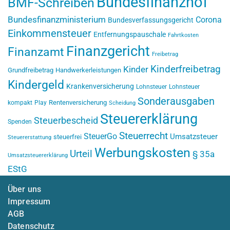
Bundesfinanzhof
BMF-Schreiben
Bundesfinanzministerium
Corona
Bundesverfassungsgericht
Einkommensteuer
Entfernungspauschale
Fahrtkosten
Finanzgericht
Finanzamt
Freibetrag
Kinderfreibetrag
Kinder
Grundfreibetrag
Handwerkerleistungen
Kindergeld
Krankenversicherung
Lohnsteuer
Lohnsteuer
Sonderausgaben
Rentenversicherung
kompakt
Play
Scheidung
Steuererklärung
Steuerbescheid
Spenden
Steuerrecht
SteuerGo
Umsatzsteuer
steuerfrei
Steuererstattung
Werbungskosten
Urteil
§ 35a
Umsatzsteuererklärung
EStG
Über uns
Impressum
AGB
Datenschutz