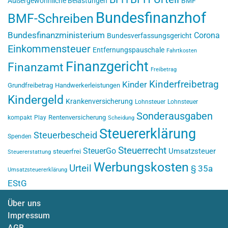
Außergewöhnliche Belastungen
BMF
Bundesfinanzhof
BMF-Schreiben
Bundesfinanzministerium
Corona
Bundesverfassungsgericht
Einkommensteuer
Entfernungspauschale
Fahrtkosten
Finanzgericht
Finanzamt
Freibetrag
Kinderfreibetrag
Kinder
Grundfreibetrag
Handwerkerleistungen
Kindergeld
Krankenversicherung
Lohnsteuer
Lohnsteuer
Sonderausgaben
Rentenversicherung
kompakt
Play
Scheidung
Steuererklärung
Steuerbescheid
Spenden
Steuerrecht
SteuerGo
Umsatzsteuer
steuerfrei
Steuererstattung
Werbungskosten
Urteil
§ 35a
Umsatzsteuererklärung
EStG
Über uns
Impressum
AGB