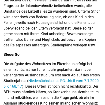
Die Richter des BFH weisen zwar darauf hin, dass bei der
Frage, ob der Inlandswohnsitz beibehalten wurde, alle
Umstände des Einzelfalles zu würdigen sind. Unterm Strich
wird aber doch von Bedeutung sein, ob das Kind in den
Ferien jeweils nach Hause gereist ist und die Ferien auch
überwiegend bei den Eltern verbracht hat. Diese sollten
gemeinsam mit ihrem Kind unbedingt Beweisvorsorge
treffen, also Bahn- und Flugtickets aufbewahren, Kopien
des Reisepasses anfertigen, Studienpläne vorlegen usw.
SteuerGo
Die Aufgabe des Wohnsitzes im Elternhaus erfolgt bei
einem zunächst nur für ein Jahr geplanten, dann aber
verlängerten Auslandsstudium erst nach Ablauf des ersten
Studienjahres (
Niedersächsisches FG, Urteil vom 7.1.2020,
5 K 168/17
). Dieses Urteil ist noch nicht rechtskräftig. Der
BFH muss nämlich klären, ob Krankenhausaufenthalte im
Inland mitzählen, wenn es um die Frage geht, ob ein im
Ausland studierendes Kind seinen inländischen Wohnsitz