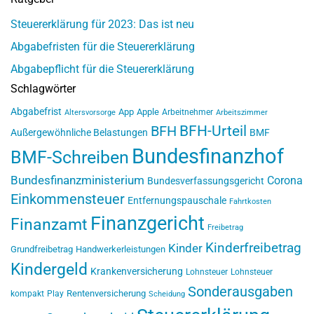
Steuererklärung für 2023: Das ist neu
Abgabefristen für die Steuererklärung
Abgabepflicht für die Steuererklärung
Schlagwörter
Abgabefrist
App
Apple
Arbeitnehmer
Altersvorsorge
Arbeitszimmer
BFH-Urteil
BFH
Außergewöhnliche Belastungen
BMF
Bundesfinanzhof
BMF-Schreiben
Bundesfinanzministerium
Corona
Bundesverfassungsgericht
Einkommensteuer
Entfernungspauschale
Fahrtkosten
Finanzgericht
Finanzamt
Freibetrag
Kinderfreibetrag
Kinder
Grundfreibetrag
Handwerkerleistungen
Kindergeld
Krankenversicherung
Lohnsteuer
Lohnsteuer
Sonderausgaben
Rentenversicherung
kompakt
Play
Scheidung