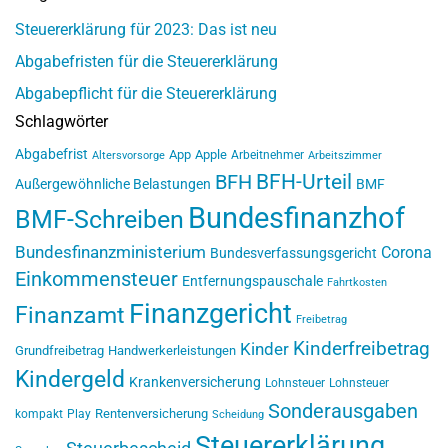
Steuererklärung für 2023: Das ist neu
Abgabefristen für die Steuererklärung
Abgabepflicht für die Steuererklärung
Schlagwörter
Abgabefrist
App
Apple
Arbeitnehmer
Altersvorsorge
Arbeitszimmer
BFH-Urteil
BFH
Außergewöhnliche Belastungen
BMF
Bundesfinanzhof
BMF-Schreiben
Bundesfinanzministerium
Corona
Bundesverfassungsgericht
Einkommensteuer
Entfernungspauschale
Fahrtkosten
Finanzgericht
Finanzamt
Freibetrag
Kinderfreibetrag
Kinder
Grundfreibetrag
Handwerkerleistungen
Kindergeld
Krankenversicherung
Lohnsteuer
Lohnsteuer
Sonderausgaben
Rentenversicherung
kompakt
Play
Scheidung
Steuererklärung