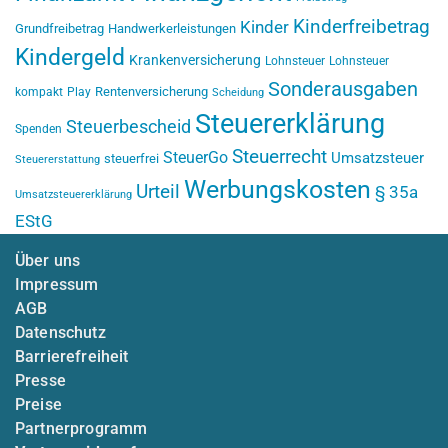
Kinderfreibetrag
Kinder
Grundfreibetrag
Handwerkerleistungen
Kindergeld
Krankenversicherung
Lohnsteuer
Lohnsteuer
Sonderausgaben
Rentenversicherung
kompakt
Play
Scheidung
Steuererklärung
Steuerbescheid
Spenden
Steuerrecht
SteuerGo
Umsatzsteuer
steuerfrei
Steuererstattung
Werbungskosten
Urteil
§ 35a
Umsatzsteuererklärung
EStG
Über uns
Impressum
AGB
Datenschutz
Barrierefreiheit
Presse
Preise
Partnerprogramm