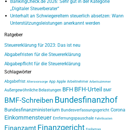
BankingCheck.de 2026: Sehr gut in der Kategorie
„Digitaler Steuerberater“
Unterhalt an Schwiegereltern steuerlich absetzen: Wann
Unterstützungsleistungen anerkannt werden
Ratgeber
Steuererklärung für 2023: Das ist neu
Abgabefristen für die Steuererklärung
Abgabepflicht für die Steuererklärung
Schlagwörter
Abgabefrist
App
Apple
Arbeitnehmer
Altersvorsorge
Arbeitszimmer
BFH-Urteil
BFH
Außergewöhnliche Belastungen
BMF
Bundesfinanzhof
BMF-Schreiben
Bundesfinanzministerium
Corona
Bundesverfassungsgericht
Einkommensteuer
Entfernungspauschale
Fahrtkosten
Finanzgericht
Finanzamt
Freibetrag